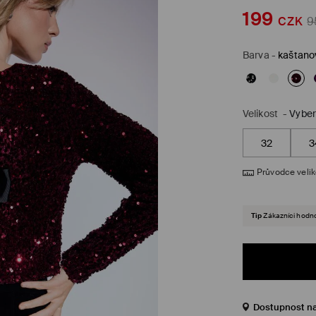
199
CZK
9
Barva
-
kaštano
Velikost
-
Vyber
32
3
Průvodce veli
Tip
Zákazníci hodnot
Dostupnost n