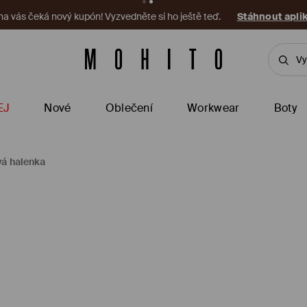
 na vás čeká nový kupón! Vyzvedněte si ho ještě teď.
Stáhnout apli
EJ
Nové
Oblečení
Workwear
Boty
ová halenka