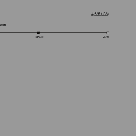
4,6/5
(
136
)
osti
ideální
větší