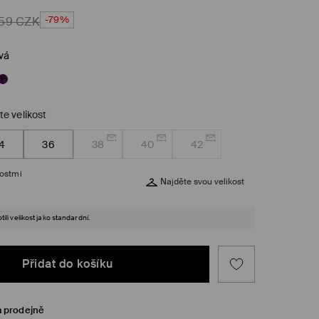
-79%
59
CZK
vá
te velikost
4
36
38
40
42
kostmi
Najděte svou velikost
ili velikost jako standardní.
Přidat do košíku
a prodejně