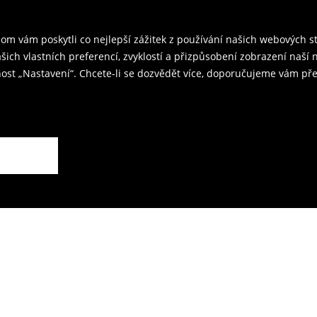
ř a odešlete produkty zpět k nám.
m vám poskytli co nejlepší zážitek z používání našich webových 
kovna je 59 CZK.
ašich vlastních preferencí, zvyklostí a přizpůsobení zobrazení naš
ost „Nastavení“. Chcete-li se dozvědět více, doporučujeme vám pře
rodejnách.
ží.