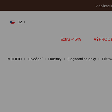
V aplikaci
CZ
Extra -15%
VÝPROD
MOHITO
Oblečení
Halenky
Elegantní halenky
Flitr