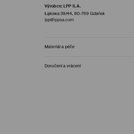
Výrobce
:
LPP S.A.
Łąkowa 39/44, 80-769 Gdańsk
lpp@lppsa.com
Materiál a péče
PRVNÍ MATERIÁL
:
100% POLYESTER
Doručení a vrácení
Zásady pro přepravu
Objednat na prodejnu Mohito
(1-5 pracovní dn
0,00 Kč /
Bankovní převod platební karta (PayP
Standardní zásilka
(1-5 pracovní dny)
119 Kč /
Bankovní převod platební karta (PayPal
Standardní zásilka
(1-5 pracovní dny)