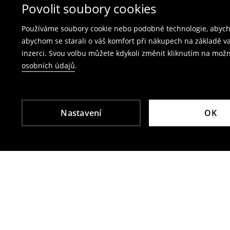
Vrácení přes e‑shop
– vyplňte on-line formulá
Povolit soubory cookies
Poplatek za vrácení kurýrem je 79 CZK,
Používáme soubory cookie nebo podobné technologie, abycho
poplatek za vrácení přes výdejní místo Zásil
abychom se starali o váš komfort při nákupech na základě v
inzerci. Svou volbu můžete kdykoli změnit kliknutím na možn
Plavky a pyžama nelze vrátit v kamenných p
osobních údajů
.
Použijte prosím online formulář pro vrácení zbo
Více informací najdete zde:
Vrácení & výměna
Nastavení
OK