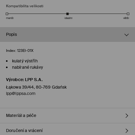
Kompatibilita velikosti
menší
ideální
větší
Popis
Index:
123EI-01X
kulatý výstřih
nabírané rukávy
Výrobce
:
LPP S.A.
Łąkowa 39/44, 80-769 Gdańsk
lpp@lppsa.com
Materiál a péče
Doručení a vrácení
Hlavní materiál
:
85% VISKÓZA, 15% POLYAMID