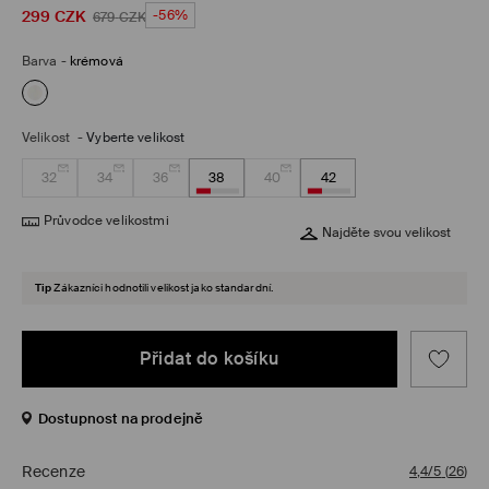
299
CZK
-56%
679
CZK
Barva
-
krémová
Velikost
-
Vyberte velikost
32
34
36
38
40
42
Průvodce velikostmi
Najděte svou velikost
Tip
Zákazníci hodnotili velikost jako standardní.
Přidat do košíku
Dostupnost na prodejně
Recenze
4,4/5
(
26
)