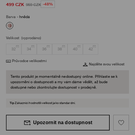
499
CZK
-48%
959
CZK
Barva
-
hnědá
Velikost
(vyprodáno)
32
34
36
38
40
42
Průvodce velikostmi
Najděte svou velikost
Tento produkt je momentálně nedostupný online. Přihlaste se k
upozornění o dostupnosti a my vám dáme vědět, až bude
dostupné nebo zkontrolujte dostupnost v prodejně.
Tip
Zákazníci hodnotili velikost jako standardní.
Upozornit na dostupnost