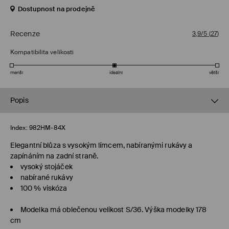
Dostupnost na prodejně
Recenze
3,9/5
(
27
)
Kompatibilita velikosti
menší
ideální
větší
Popis
Index:
982HM-84X
Elegantní blůza s vysokým límcem, nabíranými rukávy a
zapínáním na zadní straně.
vysoký stojáček
nabírané rukávy
100 % viskóza
Modelka má oblečenou velikost S/36. Výška modelky 178
cm