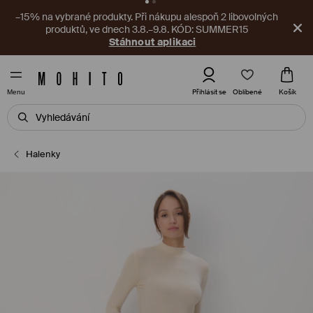
V aplikaci na vás čeká nový kupón! Vyzvedněte si ho ještě teď.
Stáhnout aplikaci
Oblíbené
Přihlásit se
Košík
Menu
Halenky