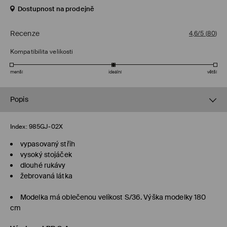
Dostupnost na prodejně
Recenze
4,6/5
(
80
)
Kompatibilita velikosti
menší
ideální
větší
Popis
Index:
985GJ-02X
vypasovaný střih
vysoký stojáček
dlouhé rukávy
žebrovaná látka
Modelka má oblečenou velikost S/36. Výška modelky 180
cm