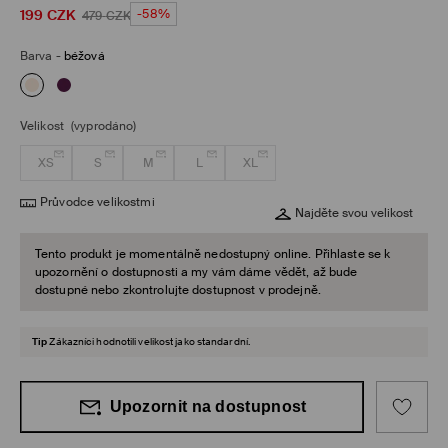
199
CZK
-58%
479
CZK
Barva
-
béžová
Velikost
(vyprodáno)
XS
S
M
L
XL
Průvodce velikostmi
Najděte svou velikost
Tento produkt je momentálně nedostupný online. Přihlaste se k
upozornění o dostupnosti a my vám dáme vědět, až bude
dostupné nebo zkontrolujte dostupnost v prodejně.
Tip
Zákazníci hodnotili velikost jako standardní.
Upozornit na dostupnost