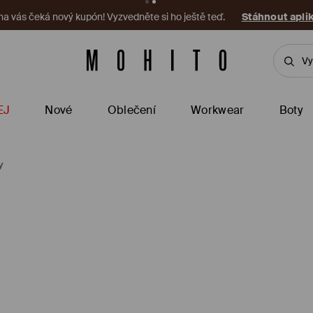
 na vás čeká nový kupón! Vyzvedněte si ho ještě teď.
Stáhnout apli
EJ
Nové
Oblečení
Workwear
Boty
y