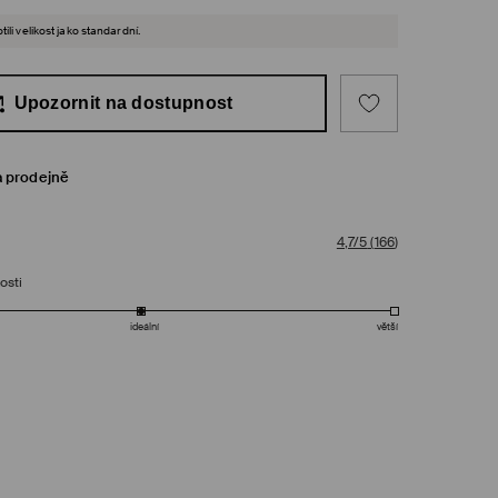
ili velikost jako standardní.
Upozornit na dostupnost
a prodejně
4,7/5
(
166
)
osti
ideální
větší