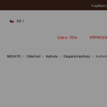
V aplikaci
CZ
Extra -15%
VÝPROD
MOHITO
Oblečení
Kalhoty
Elegantní kalhoty
Kalhot