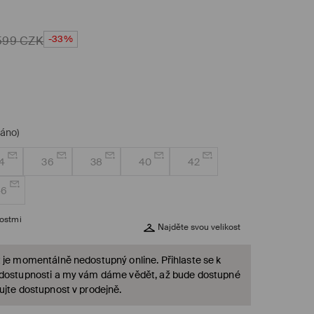
-33%
599
CZK
dáno)
4
36
38
40
42
46
kostmi
Najděte svou velikost
 je momentálně nedostupný online. Přihlaste se k
 dostupnosti a my vám dáme vědět, až bude dostupné
ujte dostupnost v prodejně.