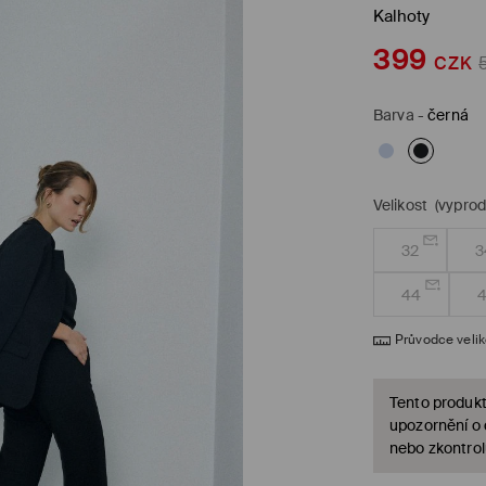
Kalhoty
399
CZK
Barva
-
černá
Velikost
(vypro
32
3
44
Průvodce veli
Tento produkt
upozornění o
nebo zkontrol