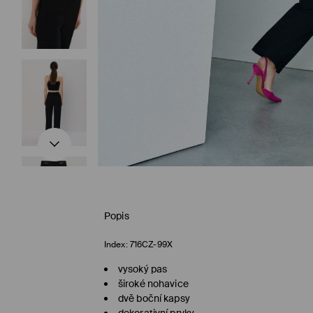
Popis
Index:
716CZ-99X
vysoký pas
široké nohavice
dvě boční kapsy
dekorativní prvky