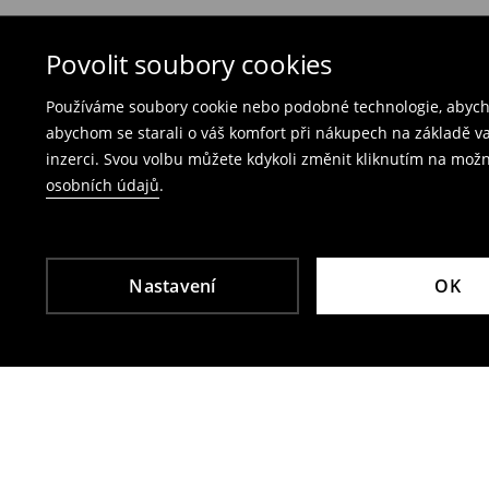
Bezplatné vrácení na každé prodejně Mohito
produkty spolu s účtenkou, fakturou nebo potv
Vrácení přes e‑shop
– vyplňte on-line formulá
Povolit soubory cookies
Poplatek za vrácení kurýrem je 79 CZK,
Používáme soubory cookie nebo podobné technologie, abycho
poplatek za vrácení přes výdejní místo Zásil
abychom se starali o váš komfort při nákupech na základě v
inzerci. Svou volbu můžete kdykoli změnit kliknutím na možn
Plavky a pyžama nelze vrátit v kamenných p
osobních údajů
.
Použijte prosím online formulář pro vrácení zbo
Více informací najdete zde:
Vrácení & výměna
Nastavení
OK