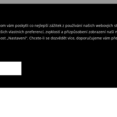
 v ČR
– přineste objednané
rzením objednávky.
ř a odešlete produkty zpět k nám.
m vám poskytli co nejlepší zážitek z používání našich webových 
kovna je 59 CZK.
ašich vlastních preferencí, zvyklostí a přizpůsobení zobrazení naš
ost „Nastavení“. Chcete-li se dozvědět více, doporučujeme vám pře
rodejnách.
ží.