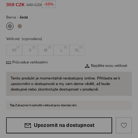
359
CZK
-35%
549
CZK
Barva
-
šedá
Velikost
(vyprodáno)
XS
S
M
L
XL
Průvodce velikostmi
Najděte svou velikost
Tento produkt je momentálně nedostupný online. Přihlaste se k
upozornění o dostupnosti a my vám dáme vědět, až bude
dostupné nebo zkontrolujte dostupnost v prodejně.
Tip
Zákazníci hodnotili velikost jako standardní.
Upozornit na dostupnost