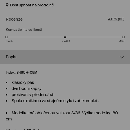
Dostupnost na prodejně
Recenze
4,8/5
(
83
)
Kompatibilita velikosti
menší
ideální
větší
Popis
Index:
846CH-09M
klasický pas
dvě boční kapsy
prošívání v přední části
Spolu s mikinou ve stejném stylu tvoří komplet.
Modelka má oblečenou velikost S/36. Výška modelky 180
cm