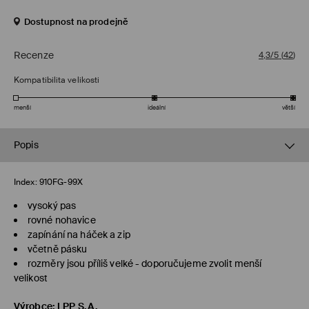
Dostupnost na prodejně
Recenze
4,3/5
(
42
)
Kompatibilita velikosti
menší
ideální
větší
Popis
Index:
910FG-99X
vysoký pas
rovné nohavice
zapínání na háček a zip
včetně pásku
rozměry jsou příliš velké - doporučujeme zvolit menší
velikost
Výrobce
:
LPP S.A.