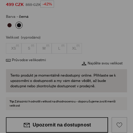
499
CZK
-42%
859
CZK
Barva
-
černá
Velikost
(vyprodáno)
XS
S
M
L
XL
Průvodce velikostmi
Najděte svou velikost
Tento produkt je momentálně nedostupný online. Přihlaste se k
upozornění o dostupnosti a my vám dáme vědět, až bude
dostupné nebo zkontrolujte dostupnost v prodejně.
Tip
Zákazníci hodnotili velikost nadhodnocenou - doporučujeme zvolit menší
velikost
Upozornit na dostupnost