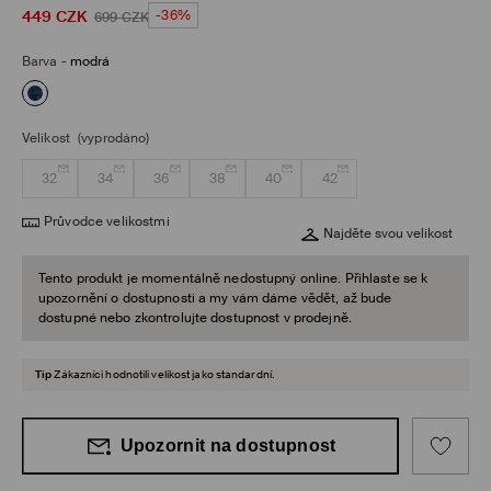
449
CZK
-36%
699
CZK
Barva
-
modrá
Velikost
(vyprodáno)
32
34
36
38
40
42
Průvodce velikostmi
Najděte svou velikost
Tento produkt je momentálně nedostupný online. Přihlaste se k
upozornění o dostupnosti a my vám dáme vědět, až bude
dostupné nebo zkontrolujte dostupnost v prodejně.
Tip
Zákazníci hodnotili velikost jako standardní.
Upozornit na dostupnost