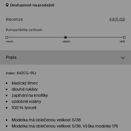
Dostupnost na prodejně
Recenze
4,8/5
(
52
)
Kompatibilita velikosti
menší
ideální
větší
Popis
Index:
842CG-55J
klasický límec
dlouhé rukávy
zapínání na knoflíky
ozdobné volány
100 % lyocell
Modelka má oblečenou velikost S/36
Modelka má oblečenou velikost S/36. Výška modelky 176