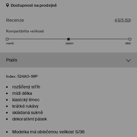
Dostupnost na prodejně
Recenze
4,5/5
(
53
)
Kompatibilita velikosti
menší
ideální
větší
Popis
Index:
524AO-99P
rozšířený střih
midi délka
klasický límec
krátké rukávy
skládaná sukně
dekorativní pásek
Modelka má oblečenou velikost S/36