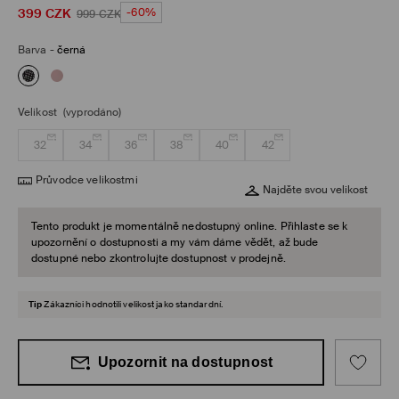
399
CZK
-60%
999
CZK
Barva
-
černá
Velikost
(vyprodáno)
32
34
36
38
40
42
Průvodce velikostmi
Najděte svou velikost
Tento produkt je momentálně nedostupný online. Přihlaste se k
upozornění o dostupnosti a my vám dáme vědět, až bude
dostupné nebo zkontrolujte dostupnost v prodejně.
Tip
Zákazníci hodnotili velikost jako standardní.
Upozornit na dostupnost