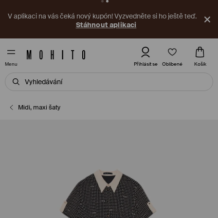
V aplikaci na vás čeká nový kupón! Vyzvedněte si ho ještě teď.
Stáhnout aplikaci
Oblíbené
Přihlásit se
Košík
Menu
Midi, maxi šaty