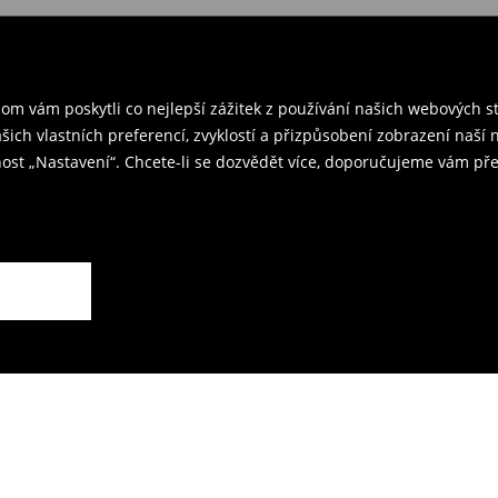
 v ČR
– přineste objednané
rzením objednávky.
ř a odešlete produkty zpět k nám.
m vám poskytli co nejlepší zážitek z používání našich webových 
kovna je 59 CZK.
ašich vlastních preferencí, zvyklostí a přizpůsobení zobrazení naš
ost „Nastavení“. Chcete-li se dozvědět více, doporučujeme vám pře
rodejnách.
ží.