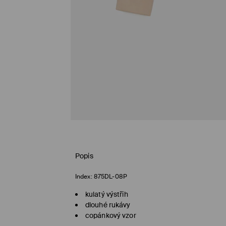
Popis
Index:
875DL-08P
kulatý výstřih
dlouhé rukávy
copánkový vzor