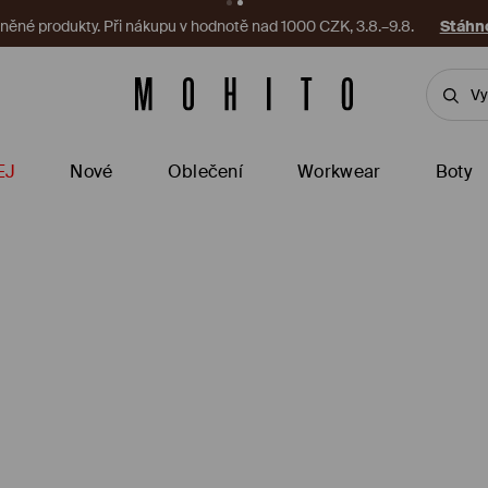
ěné produkty. Při nákupu v hodnotě nad 1000 CZK, 3.8.–9.8.
Stáhno
EJ
Nové
Oblečení
Workwear
Boty