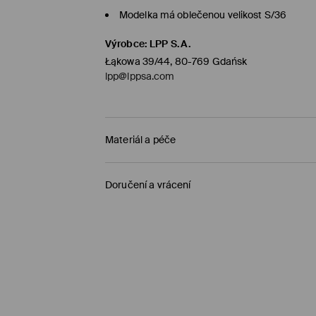
Modelka má oblečenou velikost S/36
Výrobce
:
LPP S.A.
Łąkowa 39/44, 80-769 Gdańsk
lpp@lppsa.com
Materiál a péče
PRVNÍ MATERIÁL
:
28% POLYESTER, 72% VISKÓZA
Doručení a vrácení
PRANÍ V PRAČCE PŘI MAX.TEPL. 20°C - NO
Zásady pro přepravu
PRÁT S PODOBNÝMI BARVAMI
Objednat na prodejnu Mohito
(1-5 pracovní dn
VÝROBEK SE NESMÍ BĚLIT
0,00 Kč /
Bankovní převod platební karta (PayP
VÝROBEK SE NESMÍ ŽEHLIT
Standardní zásilka
(1-5 pracovní dny)
NEČISTIT CHEMICKY
119 Kč /
Bankovní převod platební karta (PayPal