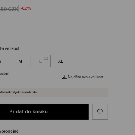
-62%
859
CZK
te velikost
S
M
L
XL
kostmi
Najděte svou velikost
ili velikost jako standardní.
Přidat do košíku
a prodejně