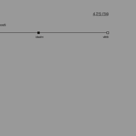
4,7/5
(
114
)
osti
ideální
větší