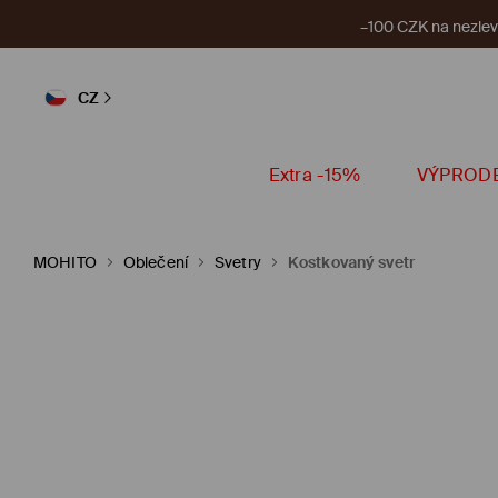
–100 CZK na nezlevn
CZ
Extra -15%
VÝPROD
MOHITO
Oblečení
Svetry
Kostkovaný svetr