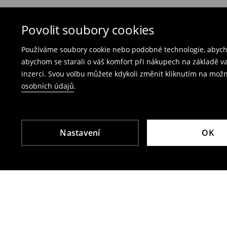
Bezplatné vrácení na každé prodejně Mohito
produkty spolu s účtenkou, fakturou nebo potv
Vrácení přes e‑shop
– vyplňte on-line formulá
Povolit soubory cookies
Poplatek za vrácení kurýrem je 79 CZK,
Používáme soubory cookie nebo podobné technologie, abycho
poplatek za vrácení přes výdejní místo Zásil
abychom se starali o váš komfort při nákupech na základě v
inzerci. Svou volbu můžete kdykoli změnit kliknutím na možn
Plavky a pyžama nelze vrátit v kamenných p
osobních údajů
.
Použijte prosím online formulář pro vrácení zbo
Více informací najdete zde:
Vrácení & výměna
Nastavení
OK