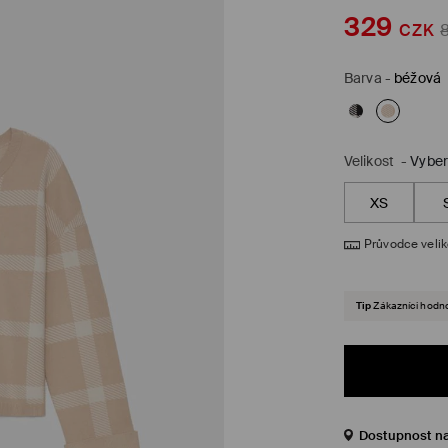
329
CZK
Barva
-
béžová
Velikost
-
Vyber
XS
Průvodce veli
Tip
Zákazníci hodnot
Dostupnost n