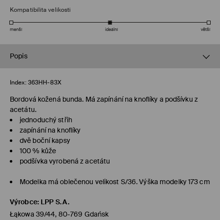
Kompatibilita velikosti
menší
ideální
větší
Popis
Index:
363HH-83X
Bordová kožená bunda. Má zapínání na knoflíky a podšívku z
acetátu.
jednoduchý střih
zapínání na knoflíky
dvě boční kapsy
100 % kůže
podšívka vyrobená z acetátu
Modelka má oblečenou velikost S/36. Výška modelky 173 cm
Výrobce
:
LPP S.A.
Łąkowa 39/44, 80-769 Gdańsk