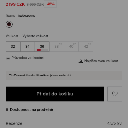
2 199
CZK
-45%
3 999
CZK
Barva
-
kaštanová
Velikost
-
Vyberte velikost
32
34
36
38
40
42
Průvodce velikostmi
Najděte svou velikost
Tip
Zákazníci hodnotili velikost jako standardní.
Přidat do košíku
Dostupnost na prodejně
Recenze
4,5/5
(
75
)