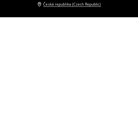
Česká republika (Czech Republic)
Ostatní zákazníci si také vybrali
Krajkové mini šaty
Maxi šaty
249
CZK
899
CZK
799
CZK
1099
CZK
Svetrové midi šaty
Přiléhavé midi šaty
299
CZK
959
CZK
299
CZK
999
CZK
Trapézové mini šaty
Trapézové mini šaty