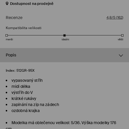
Dostupnost na prodejně
Recenze
4,8/5
(
162
)
Kompatibilita velikosti
menší
ideální
větší
Popis
Index:
512GR-95X
vypasovaný střih
midi délka
výstřih do V
krátké rukávy
zapínání na zip na zádech
ozdobná krajka
Modelka má oblečenou velikost S/36. Výška modelky 176
cm