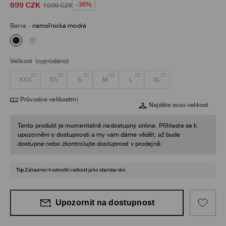
699
CZK
-36%
1 099
CZK
Barva
-
námořnická modrá
Velikost
(vyprodáno)
XXS
XS
S
M
L
XL
Průvodce velikostmi
Najděte svou velikost
Tento produkt je momentálně nedostupný online. Přihlaste se k
upozornění o dostupnosti a my vám dáme vědět, až bude
dostupné nebo zkontrolujte dostupnost v prodejně.
Tip
Zákazníci hodnotili velikost jako standardní.
Upozornit na dostupnost