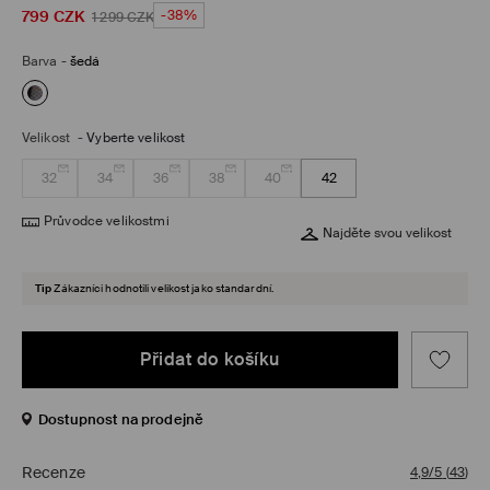
799
CZK
-38%
1 299
CZK
Barva
-
šedá
Velikost
-
Vyberte velikost
32
34
36
38
40
42
Průvodce velikostmi
Najděte svou velikost
Tip
Zákazníci hodnotili velikost jako standardní.
Přidat do košíku
Dostupnost na prodejně
Recenze
4,9/5
(
43
)