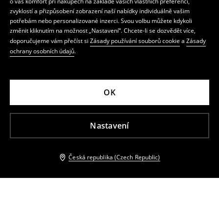
o váš komfort při nákupech na základě vašich vlastních preferencí,
zvyklostí a přizpůsobení zobrazení naší nabídky individuálně vašim
potřebám nebo personalizované inzerci. Svou volbu můžete kdykoli
změnit kliknutím na možnost „Nastavení“. Chcete-li se dozvědět více,
doporučujeme vám přečíst si
Zásady používání souborů cookie
a
Zásady
ochrany osobních údajů
.
OK
Nastavení
Česká republika (Czech Republic)