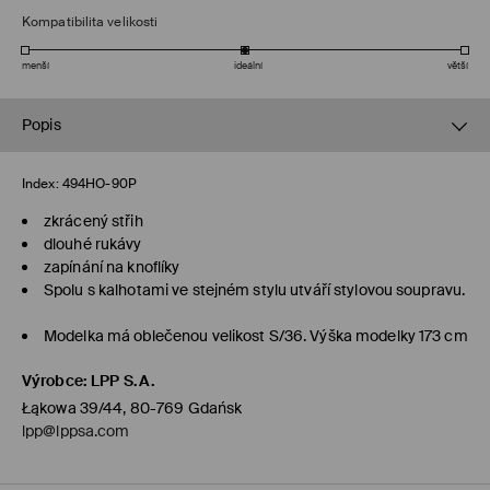
Kompatibilita velikosti
menší
ideální
větší
Popis
Index:
494HO-90P
zkrácený střih
dlouhé rukávy
zapínání na knoflíky
Spolu s kalhotami ve stejném stylu utváří stylovou soupravu.
Modelka má oblečenou velikost S/36. Výška modelky 173 cm
Výrobce
:
LPP S.A.
Łąkowa 39/44, 80-769 Gdańsk
lpp@lppsa.com