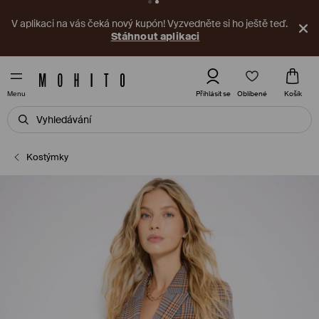
V aplikaci na vás čeká nový kupón! Vyzvedněte si ho ještě teď.
Stáhnout aplikaci
Oblíbené
Přihlásit se
Košík
Menu
Kostýmky