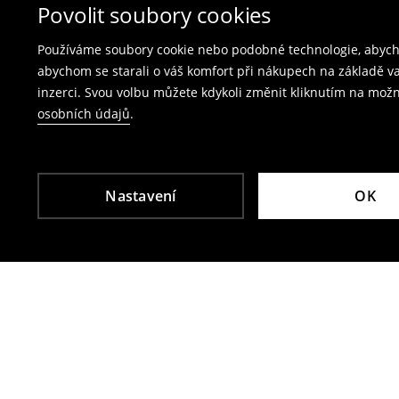
Vrácení přes e‑shop
– vyplňte on-line formulá
Povolit soubory cookies
Poplatek za vrácení kurýrem je 79 CZK,
Používáme soubory cookie nebo podobné technologie, abycho
poplatek za vrácení přes výdejní místo Zásil
abychom se starali o váš komfort při nákupech na základě v
inzerci. Svou volbu můžete kdykoli změnit kliknutím na možn
Plavky a pyžama nelze vrátit v kamenných p
osobních údajů
.
Použijte prosím online formulář pro vrácení zbo
Více informací najdete zde:
Vrácení & výměna
Nastavení
OK