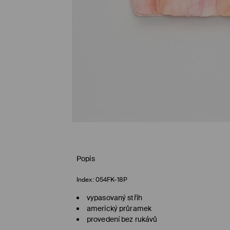
Popis
Index:
054FK-18P
vypasovaný střih
americký průramek
provedení bez rukávů