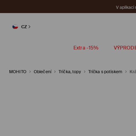
V aplikaci
CZ
Extra -15%
VÝPROD
MOHITO
Oblečení
Trička, topy
Trička s potiskem
Kr