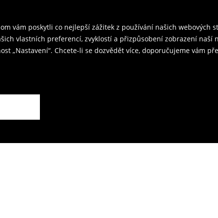
ř a odešlete produkty zpět k nám.
m vám poskytli co nejlepší zážitek z používání našich webových 
kovna je 59 CZK.
ašich vlastních preferencí, zvyklostí a přizpůsobení zobrazení naš
ost „Nastavení“. Chcete-li se dozvědět více, doporučujeme vám pře
rodejnách.
ží.