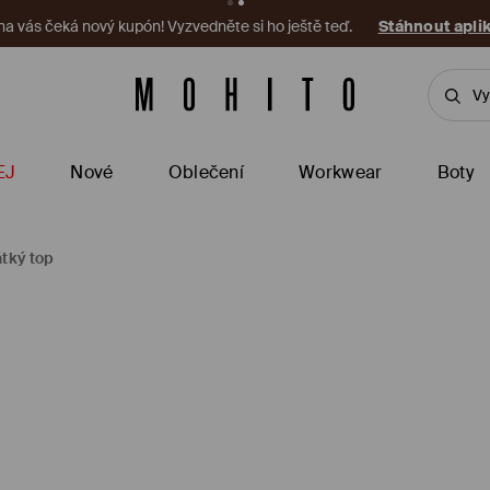
 na vás čeká nový kupón! Vyzvedněte si ho ještě teď.
Stáhnout apli
EJ
Nové
Oblečení
Workwear
Boty
átký top