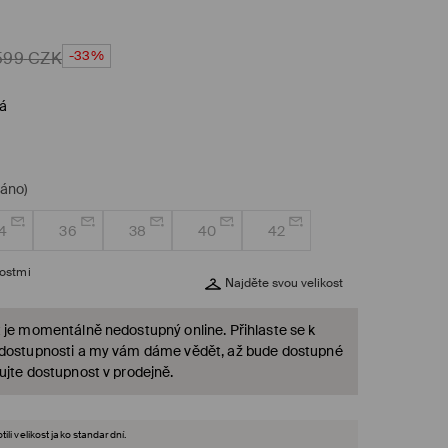
-33%
599
CZK
vá
dáno)
4
36
38
40
42
kostmi
Najděte svou velikost
 je momentálně nedostupný online. Přihlaste se k
 dostupnosti a my vám dáme vědět, až bude dostupné
ujte dostupnost v prodejně.
ili velikost jako standardní.