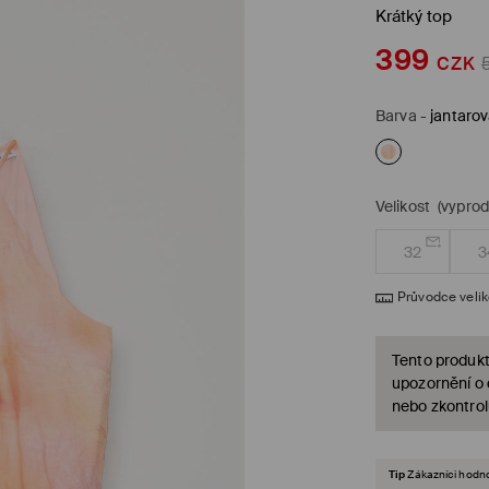
Krátký top
399
CZK
Barva
-
jantaro
Velikost
(vypro
32
3
Průvodce veli
Tento produkt
upozornění o
nebo zkontrol
Tip
Zákazníci hodnot