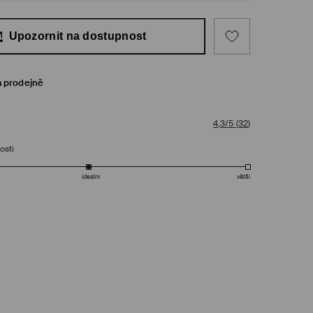
Upozornit na dostupnost
a prodejně
4,3/5
(
32
)
osti
ideální
větší