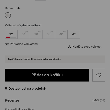
Barva
-
bílá
Velikost
-
Vyberte velikost
32
34
36
38
40
42
Průvodce velikostmi
Najděte svou velikost
Tip
Zákazníci hodnotili velikost jako standardní.
Přidat do košíku
Dostupnost na prodejně
Recenze
4,4/5
(
68
)
Kompatibilita velikosti