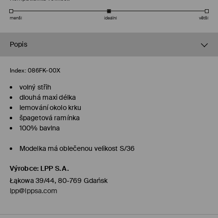
menší
ideální
větší
Popis
Index:
086FK-00X
volný střih
dlouhá maxi délka
lemování okolo krku
špagetová ramínka
100% bavlna
Modelka má oblečenou velikost S/36
Výrobce
:
LPP S.A.
Łąkowa 39/44, 80-769 Gdańsk
lpp@lppsa.com