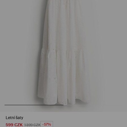
Letní šaty
599
CZK
-57%
1 399
CZK