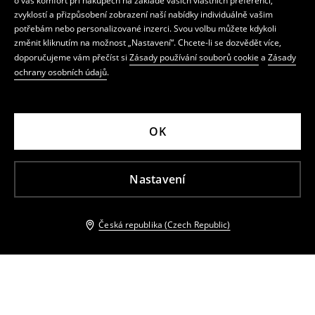
o váš komfort při nákupech na základě vašich vlastních preferencí,
zvyklostí a přizpůsobení zobrazení naší nabídky individuálně vašim
potřebám nebo personalizované inzerci. Svou volbu můžete kdykoli
změnit kliknutím na možnost „Nastavení“. Chcete-li se dozvědět více,
doporučujeme vám přečíst si
Zásady používání souborů cookie
a
Zásady
ochrany osobních údajů
.
OK
Nastavení
Česká republika (Czech Republic)