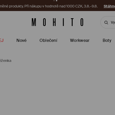
ěné produkty. Při nákupu v hodnotě nad 1000 CZK, 3.8.–9.8.
Stáhno
EJ
Nové
Oblečení
Workwear
Boty
ěženka