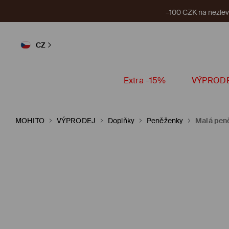
–100 CZK na nezlevn
CZ
Extra -15%
VÝPROD
MOHITO
VÝPRODEJ
Doplňky
Peněženky
Malá pen