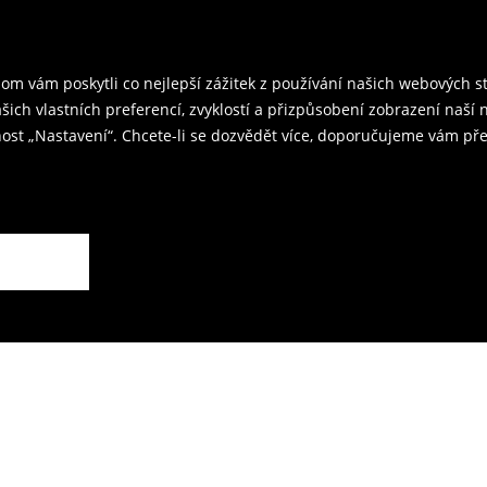
rzením objednávky.
ř a odešlete produkty zpět k nám.
m vám poskytli co nejlepší zážitek z používání našich webových 
kovna je 59 CZK.
ašich vlastních preferencí, zvyklostí a přizpůsobení zobrazení naš
ost „Nastavení“. Chcete-li se dozvědět více, doporučujeme vám pře
rodejnách.
ží.