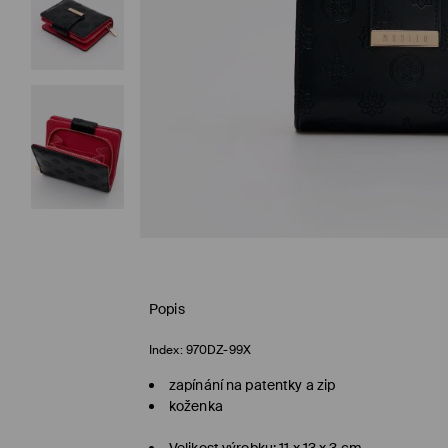
Popis
Index:
970DZ-99X
zapínání na patentky a zip
koženka
Velikost výrobku: 11 x 13 x 3 cm