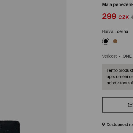
Malá peněžen
299
CZK
Barva
-
černá
Velikost
-
ONE 
Tento produkt
upozornění o
nebo zkontrol
Dostupnost n