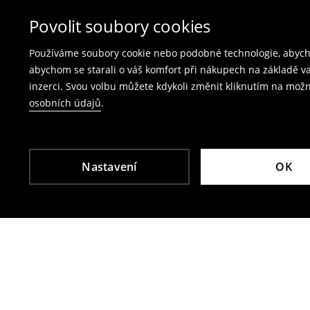
produkty spolu s účtenkou, fakturou nebo potv
Vrácení přes e‑shop
– vyplňte on-line formulá
Povolit soubory cookies
Poplatek za vrácení kurýrem je 79 CZK,
Používáme soubory cookie nebo podobné technologie, abycho
poplatek za vrácení přes výdejní místo Zásil
abychom se starali o váš komfort při nákupech na základě v
inzerci. Svou volbu můžete kdykoli změnit kliknutím na možn
Plavky a pyžama nelze vrátit v kamenných p
osobních údajů
.
Použijte prosím online formulář pro vrácení zbo
Více informací najdete zde:
Vrácení & výměna
Nastavení
OK