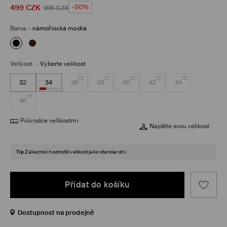
499
CZK
-50%
999
CZK
Barva
-
námořnická modrá
Velikost
-
Vyberte velikost
32
34
36
38
40
42
44
46
Průvodce velikostmi
Najděte svou velikost
Tip
Zákazníci hodnotili velikost jako standardní.
Přidat do košíku
Dostupnost na prodejně