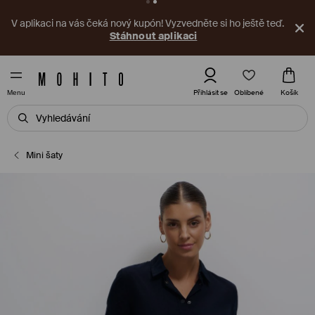
V aplikaci na vás čeká nový kupón! Vyzvedněte si ho ještě teď.
Stáhnout aplikaci
Oblíbené
Přihlásit se
Košík
Menu
Mini šaty