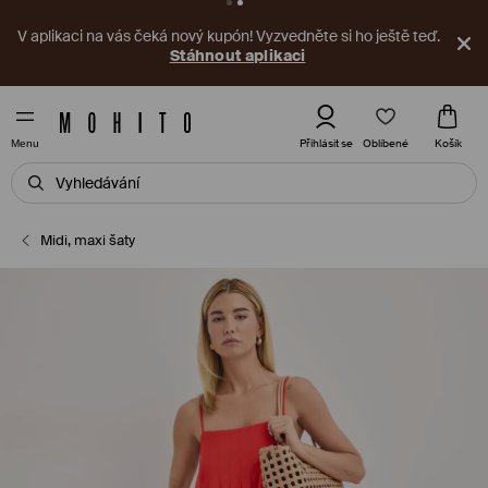
V aplikaci na vás čeká nový kupón! Vyzvedněte si ho ještě teď.
Stáhnout aplikaci
Oblíbené
Přihlásit se
Košík
Menu
Midi, maxi šaty