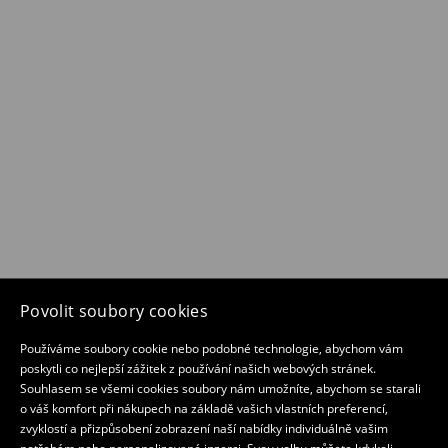
Povolit soubory cookies
Používáme soubory cookie nebo podobné technologie, abychom vám
poskytli co nejlepší zážitek z používání našich webových stránek.
Souhlasem se všemi cookies soubory nám umožníte, abychom se starali
o váš komfort při nákupech na základě vašich vlastních preferencí,
zvyklostí a přizpůsobení zobrazení naší nabídky individuálně vašim