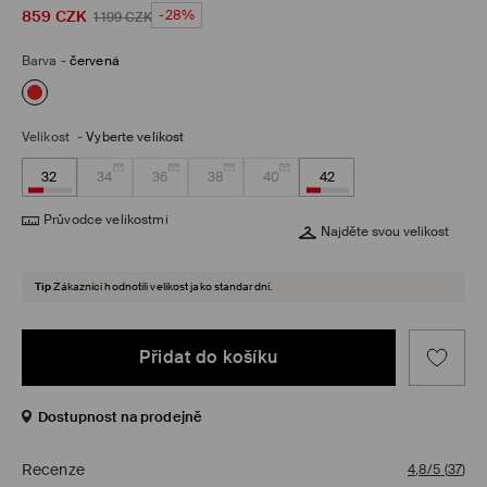
859
CZK
-28%
1 199
CZK
Barva
-
červená
Velikost
-
Vyberte velikost
32
34
36
38
40
42
Průvodce velikostmi
Najděte svou velikost
Tip
Zákazníci hodnotili velikost jako standardní.
Přidat do košíku
Dostupnost na prodejně
Recenze
4,8/5
(
37
)