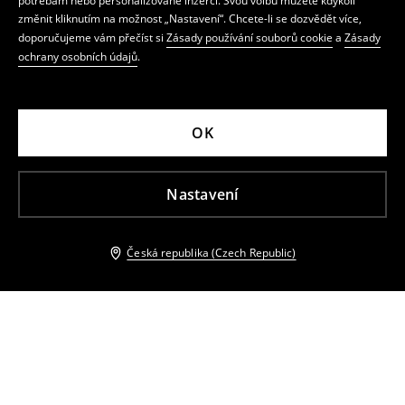
potřebám nebo personalizované inzerci. Svou volbu můžete kdykoli
změnit kliknutím na možnost „Nastavení“. Chcete-li se dozvědět více,
doporučujeme vám přečíst si
Zásady používání souborů cookie
a
Zásady
ochrany osobních údajů
.
OK
Nastavení
Česká republika (Czech Republic)