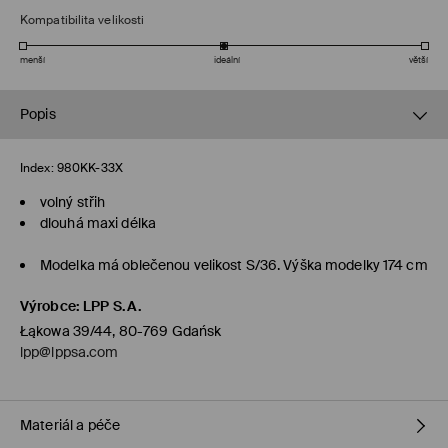
Kompatibilita velikosti
menší
ideální
větší
Popis
Index:
980KK-33X
volný střih
dlouhá maxi délka
Modelka má oblečenou velikost S/36. Výška modelky 174 cm
Výrobce
:
LPP S.A.
Łąkowa 39/44, 80-769 Gdańsk
lpp@lppsa.com
Materiál a péče