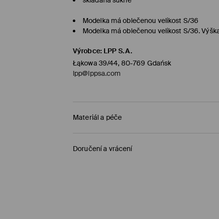
Modelka má oblečenou velikost S/36
Modelka má oblečenou velikost S/36. Výšk
Výrobce
:
LPP S.A.
Łąkowa 39/44, 80-769 Gdańsk
lpp@lppsa.com
Materiál a péče
100% POLYESTER
Doručení a vrácení
Zásady pro přepravu
Objednat na prodejnu Mohito
(1-5 pracovní dn
0,00 Kč /
Bankovní převod platební karta (PayP