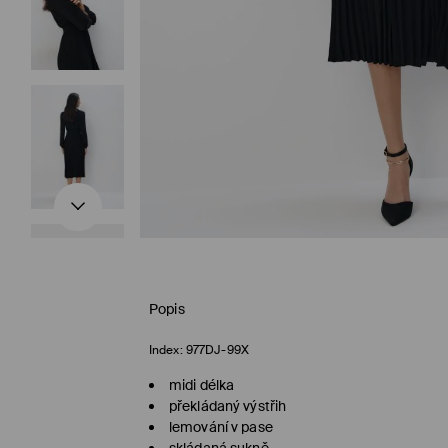
Popis
Index:
977DJ-99X
midi délka
překládaný výstřih
lemování v pase
skládaná sukně