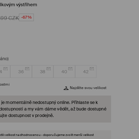
álkovým výstřihem
-67%
899
CZK
dáno)
4
36
38
40
42
kostmi
Najděte svou velikost
 je momentálně nedostupný online. Přihlaste se k
 dostupnosti a my vám dáme vědět, až bude dostupné
ujte dostupnost v prodejně.
tili velikost nadhodnocenou - doporučujeme zvolit menší velikost