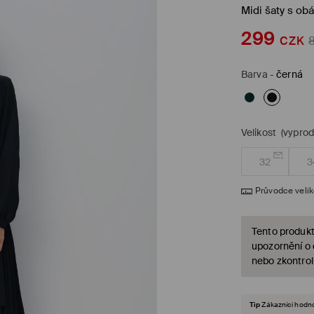
Midi šaty s ob
299
CZK
Barva
-
černá
Velikost
(vypro
32
3
Průvodce veli
Tento produkt
upozornění o
nebo zkontrol
Tip
Zákazníci hodno