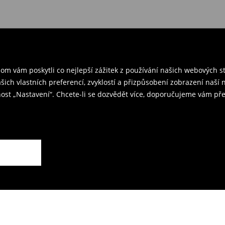
 v ČR
– přineste objednané
rzením objednávky.
ř a odešlete produkty zpět k nám.
m vám poskytli co nejlepší zážitek z používání našich webových 
kovna je 59 CZK.
ašich vlastních preferencí, zvyklostí a přizpůsobení zobrazení naš
ost „Nastavení“. Chcete-li se dozvědět více, doporučujeme vám pře
rodejnách.
ží.