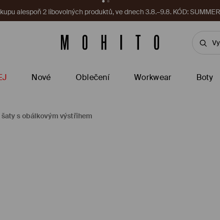
 na vás čeká nový kupón! Vyzvedněte si ho ještě teď.
Stáhnout apli
EJ
Nové
Oblečení
Workwear
Boty
 šaty s obálkovým výstřihem