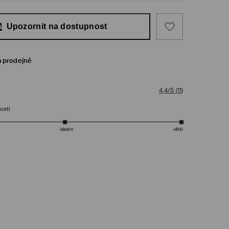
Upozornit na dostupnost
a prodejně
4,4/5
(
11
)
osti
ideální
větší