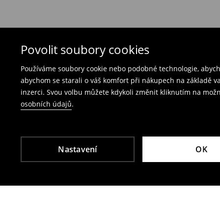
Nabízíme dvě možnosti vrácení:
Bezplatné vrácení na každé prodejně Mohito
produkty spolu s účtenkou, fakturou nebo potv
Vrácení přes e‑shop
– vyplňte on-line formulá
Povolit soubory cookies
Poplatek za vrácení kurýrem je 79 CZK,
Používáme soubory cookie nebo podobné technologie, abycho
poplatek za vrácení přes výdejní místo Zásil
abychom se starali o váš komfort při nákupech na základě v
inzerci. Svou volbu můžete kdykoli změnit kliknutím na možn
Plavky a pyžama nelze vrátit v kamenných p
osobních údajů
.
Použijte prosím online formulář pro vrácení zbo
Více informací najdete zde:
Vrácení & výměna
Nastavení
OK