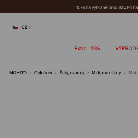
V aplikaci
CZ
Extra -15%
VÝPROD
MOHITO
Oblečení
Šaty, overaly
Midi, maxi šaty
Midi