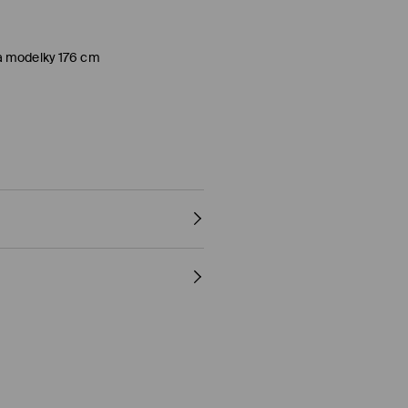
a modelky 176 cm
y)
al, PayU, Google Pay)