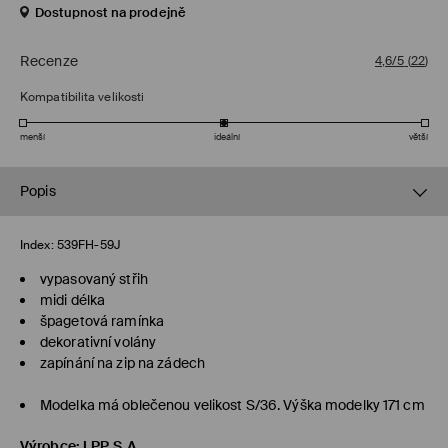
Dostupnost na prodejně
Recenze
4,6/5
(
22
)
Kompatibilita velikosti
menší
ideální
větší
Popis
Index:
539FH-59J
vypasovaný střih
midi délka
špagetová ramínka
dekorativní volány
zapínání na zip na zádech
Modelka má oblečenou velikost S/36. Výška modelky 171 cm
Výrobce
:
LPP S.A.