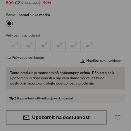
599
CZK
-40%
999
CZK
Barva
-
námořnická modrá
Velikost
(vyprodáno)
32
34
36
38
40
42
Průvodce velikostmi
Najděte svou velikost
Tento produkt je momentálně nedostupný online. Přihlaste se k
upozornění o dostupnosti a my vám dáme vědět, až bude
dostupné nebo zkontrolujte dostupnost v prodejně.
Tip
Zákazníci hodnotili velikost jako standardní.
Upozornit na dostupnost