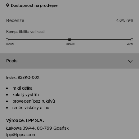
Dostupnost na prodejně
Recenze
4,6/5
(
94
)
Kompatibilita velikosti
menší
ideální
větší
Popis
Index:
828KG-00X
midi délka
kulatý výstřih
provedení bez rukávů
směs viskózy a lnu
Výrobce
:
LPP S.A.
Łąkowa 39/44, 80-769 Gdańsk
lpp@lppsa.com