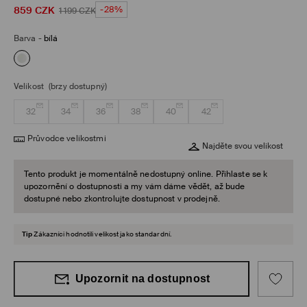
859
CZK
-28%
1 199
CZK
Barva
-
bílá
Velikost
(brzy dostupný)
32
34
36
38
40
42
Průvodce velikostmi
Najděte svou velikost
Tento produkt je momentálně nedostupný online. Přihlaste se k
upozornění o dostupnosti a my vám dáme vědět, až bude
dostupné nebo zkontrolujte dostupnost v prodejně.
Tip
Zákazníci hodnotili velikost jako standardní.
Upozornit na dostupnost