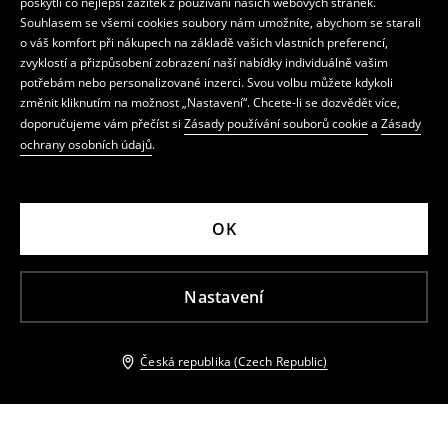
poskytli co nejlepší zážitek z používání našich webových stránek.
Souhlasem se všemi cookies soubory nám umožníte, abychom se starali
o váš komfort při nákupech na základě vašich vlastních preferencí,
zvyklostí a přizpůsobení zobrazení naší nabídky individuálně vašim
potřebám nebo personalizované inzerci. Svou volbu můžete kdykoli
změnit kliknutím na možnost „Nastavení“. Chcete-li se dozvědět více,
doporučujeme vám přečíst si
Zásady používání souborů cookie
a
Zásady
ochrany osobních údajů
.
OK
Nastavení
Česká republika (Czech Republic)