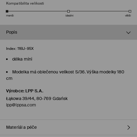
Kompatibilita velikosti
menší
ideální
větší
Popis
Index:
116IJ-95X
délka mini
Modelka má oblečenou velikost S/36. Výška modelky 180
cm
Výrobce
:
LPP S.A.
Łąkowa 39/44, 80-769 Gdańsk
lpp@lppsa.com
Materiál a péče