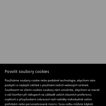
Povolit soubory cookies
Používáme soubory cookie nebo podobné technologie, abychom vám
poskytli co nejlepší zážitek z používání našich webových stránek.
Souhlasem se všemi cookies soubory nám umožníte, abychom se starali
o váš komfort při nákupech na základě vašich vlastních preferencí,
zvyklostí a přizpůsobení zobrazení naší nabídky individuálně vašim
potřebám nebo personalizované inzerci. Svou volbu můžete kdykoli