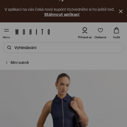
V aplikaci na vás čeká nový kupón! Vyzvedněte si ho ještě teď.
Stáhnout aplikaci
Oblíbené
Přihlásit se
Košík
Menu
Mini sukně