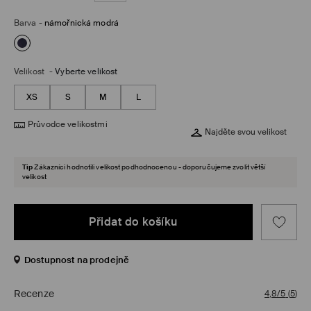
Barva
-
námořnická modrá
Velikost
-
Vyberte velikost
XS
S
M
L
Průvodce velikostmi
Najděte svou velikost
Tip
Zákazníci hodnotili velikost podhodnocenou - doporučujeme zvolit větší
velikost
Přidat do košíku
Dostupnost na prodejně
Recenze
4,8/5
(
5
)