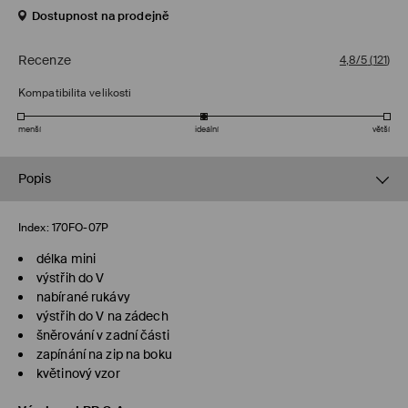
Dostupnost na prodejně
Recenze
4,8/5
(
121
)
Kompatibilita velikosti
menší
ideální
větší
Popis
Index:
170FO-07P
délka mini
výstřih do V
nabírané rukávy
výstřih do V na zádech
šněrování v zadní části
zapínání na zip na boku
květinový vzor