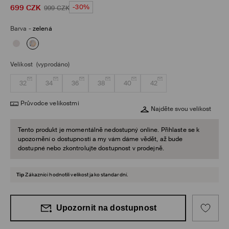
699
CZK
-30%
999
CZK
Barva
-
zelená
Velikost
(vyprodáno)
32
34
36
38
40
42
Průvodce velikostmi
Najděte svou velikost
Tento produkt je momentálně nedostupný online. Přihlaste se k
upozornění o dostupnosti a my vám dáme vědět, až bude
dostupné nebo zkontrolujte dostupnost v prodejně.
Tip
Zákazníci hodnotili velikost jako standardní.
Upozornit na dostupnost