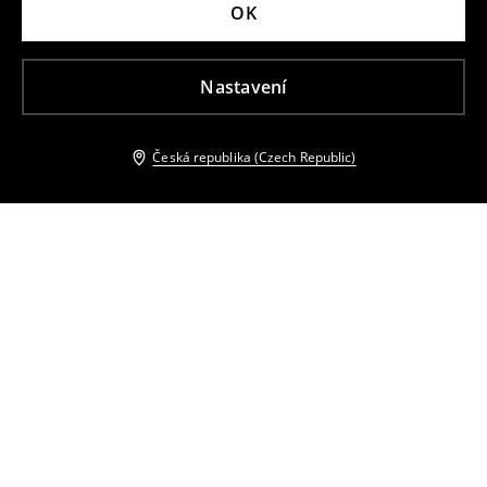
OK
Nastavení
Česká republika (Czech Republic)
Ostatní zákazníci si také vybrali
Mini šaty
Trapézové mini šaty