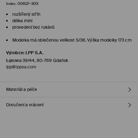
Index:
006GF-90X
rozšířený střih
délka mini
provedení bez rukávů
Modelka má oblečenou velikost S/36. Výška modelky 173 cm
Výrobce
:
LPP S.A.
Łąkowa 39/44, 80-769 Gdańsk
lpp@lppsa.com
Materiál a péče
Doručení a vrácení
PRVNÍ MATERIÁL
:
74% POLYESTER, 22% VISKÓZA, 4% ELASTAN
DRUHÝ MATERIÁL
:
100% BAVLNA
Zásady pro přepravu
PRANÍ V PRAČCE PŘI MAX.TEPL. 20°C - NORMÁLNÍ PROCES
PRÁT S PODOBNÝMI BARVAMI
Objednat na prodejnu Mohito
(1-5 pracovní dny)