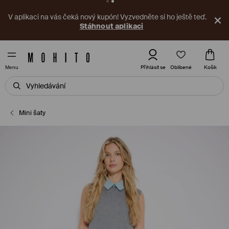
V aplikaci na vás čeká nový kupón! Vyzvedněte si ho ještě teď.
Stáhnout aplikaci
Oblíbené
Přihlásit se
Košík
Menu
Mini šaty