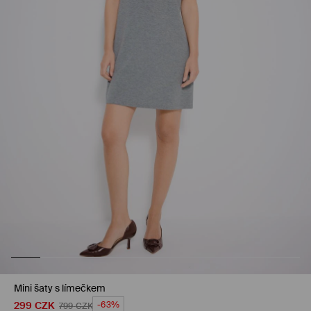
Mini šaty s límečkem
299
CZK
-63%
799
CZK