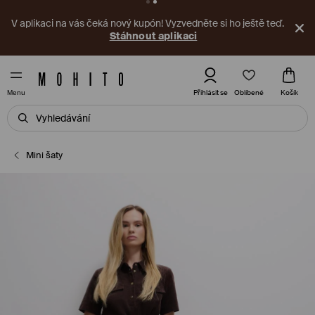
V aplikaci na vás čeká nový kupón! Vyzvedněte si ho ještě teď.
Stáhnout aplikaci
Oblíbené
Přihlásit se
Košík
Menu
Mini šaty