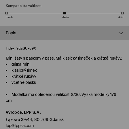
Kompatibilita velikosti
menší
ideální
větší
Popis
Index:
952GU-89X
Mini šaty s páskem v pase. Má klasický límeček a krátké rukávy.
délka mini
klasický límec
krátké rukávy
včetně pásku
Modelka má oblečenou velikost S/36. Výška modelky 176
cm
Výrobce
:
LPP S.A.
Łąkowa 39/44, 80-769 Gdańsk
lpp@lppsa.com