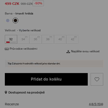
499
CZK
-50%
999
CZK
Barva
-
tmavě hnědá
Velikost
-
Vyberte velikost
32
34
36
38
40
42
Průvodce velikostmi
Najděte svou velikost
Tip
Zákazníci hodnotili velikost jako standardní.
Přidat do košíku
Dostupnost na prodejně
Recenze
4,8/5
(
104
)