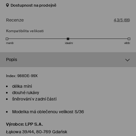
Dostupnost na prodejně
Recenze
4,3/5
(
66
)
Kompatibilita velikosti
menší
ideální
větší
Popis
Index:
988DE-99X
délka mini
dlouhé rukávy
šněrování v zadní části
Modelka má oblečenou velikost S/36
Výrobce
:
LPP S.A.
Łąkowa 39/44, 80-769 Gdańsk