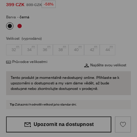
399
CZK
-56%
899
CZK
Barva
-
černá
Velikost
(vyprodáno)
32
34
36
38
40
42
44
Průvodce velikostmi
Najděte svou velikost
Tento produkt je momentálně nedostupný online. Přihlaste se k
upozornění o dostupnosti a my vám dáme vědět, až bude
dostupné nebo zkontrolujte dostupnost v prodejně.
Tip
Zákazníci hodnotili velikost jako standardní.
Upozornit na dostupnost