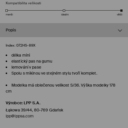
Kompatibilita velikosti
menší
ideální
větší
Popis
Index:
072HS-89X
délka mini
elastický pas na gumu
lemování v pase
Spolu s mikinou ve stejném stylu tvoří komplet.
Modelka má oblečenou velikost S/36. Výška modelky 178
cm
Výrobce
:
LPP S.A.
Łąkowa 39/44, 80-769 Gdańsk
lpp@lppsa.com