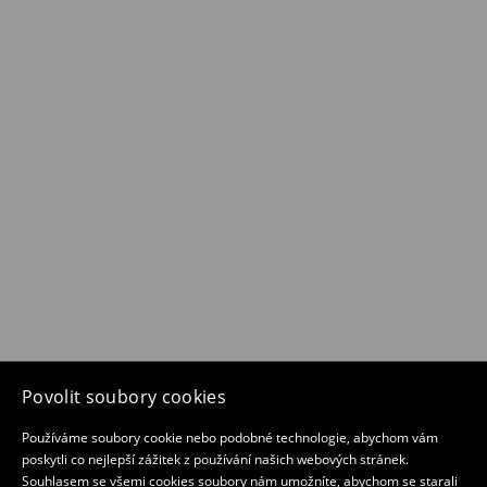
Povolit soubory cookies
Používáme soubory cookie nebo podobné technologie, abychom vám
poskytli co nejlepší zážitek z používání našich webových stránek.
Souhlasem se všemi cookies soubory nám umožníte, abychom se starali