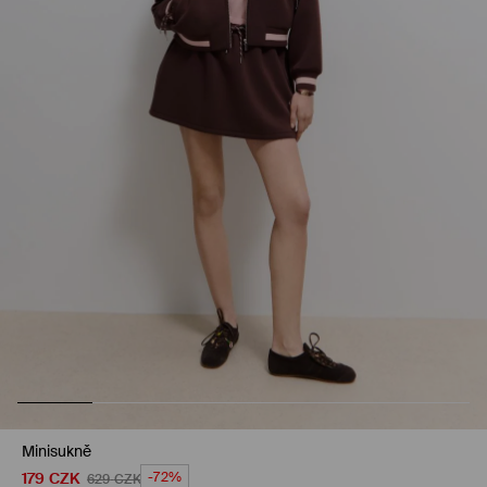
Minisukně
179
CZK
-72%
629
CZK