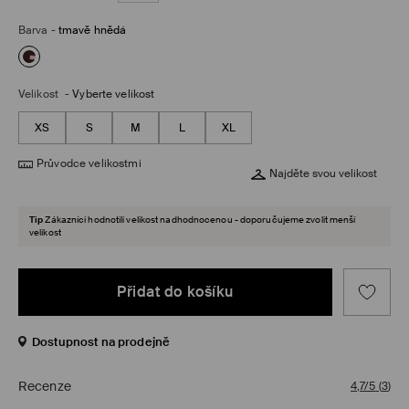
Barva
-
tmavě hnědá
Velikost
-
Vyberte velikost
XS
S
M
L
XL
Průvodce velikostmi
Najděte svou velikost
Tip
Zákazníci hodnotili velikost nadhodnocenou - doporučujeme zvolit menší
velikost
Přidat do košíku
Dostupnost na prodejně
Recenze
4,7/5
(
3
)