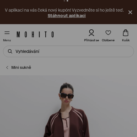
V aplikaci na vás čeká nový kupón! Vyzvedněte si ho ještě teď.
Stáhnout aplikaci
Oblíbené
Přihlásit se
Košík
Menu
Mini sukně