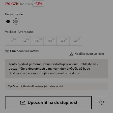
179
CZK
-72%
629
CZK
Barva
-
šedá
Velikost
(vyprodáno)
32
34
36
38
40
42
Průvodce velikostmi
Najděte svou velikost
Tento produkt je momentálně nedostupný online. Přihlaste se k
upozornění o dostupnosti a my vám dáme vědět, až bude
dostupné nebo zkontrolujte dostupnost v prodejně.
Tip
Zákazníci hodnotili velikost jako standardní.
Upozornit na dostupnost