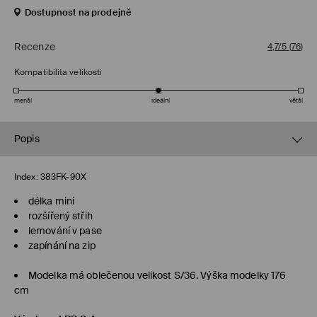
Dostupnost na prodejně
Recenze
4,7/5
(
76
)
Kompatibilita velikosti
menší
ideální
větší
Popis
Index:
383FK-90X
délka mini
rozšířený střih
lemování v pase
zapínání na zip
Modelka má oblečenou velikost S/36. Výška modelky 176
cm