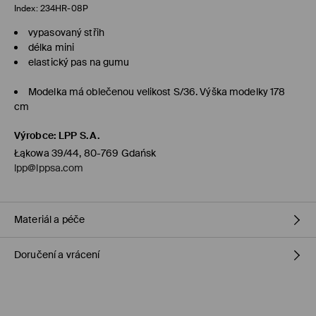
Index:
234HR-08P
vypasovaný střih
délka mini
elastický pas na gumu
Modelka má oblečenou velikost S/36. Výška modelky 178
cm
Výrobce
:
LPP S.A.
Łąkowa 39/44, 80-769 Gdańsk
lpp@lppsa.com
Materiál a péče
Doručení a vrácení
Hlavní materiál
:
98% POLYESTER, 2% ELASTAN
VÝROBEK SE NESMÍ BĚLIT
Zásady pro přepravu
VÝROBEK SE NESMÍ SUŠIT V BUBNOVÉ SUŠIČCE