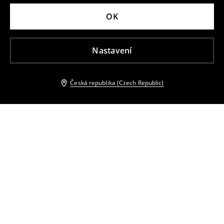
OK
Nastavení
Česká republika (Czech Republic)
Ostatní zákazníci si také vybrali