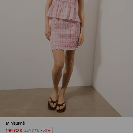
Minisukně
199
CZK
-56%
449
CZK