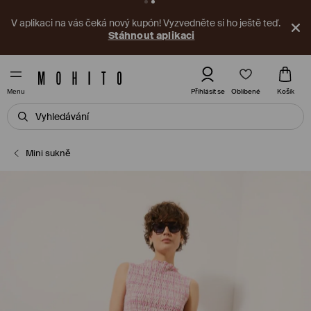
V aplikaci na vás čeká nový kupón! Vyzvedněte si ho ještě teď.
Stáhnout aplikaci
Oblíbené
Přihlásit se
Košík
Menu
Mini sukně