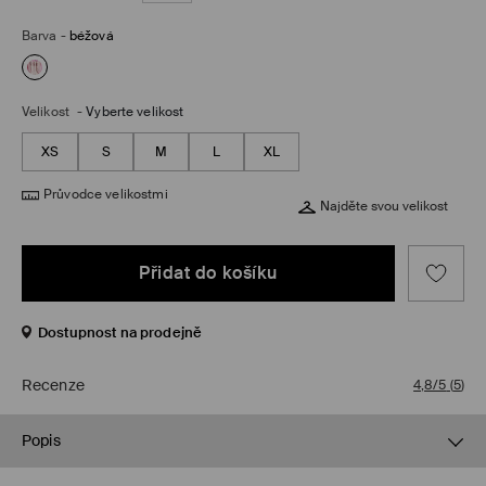
Barva
-
béžová
Velikost
-
Vyberte velikost
XS
S
M
L
XL
Průvodce velikostmi
Najděte svou velikost
Přidat do košíku
Dostupnost na prodejně
Recenze
4,8/5
(
5
)
Popis