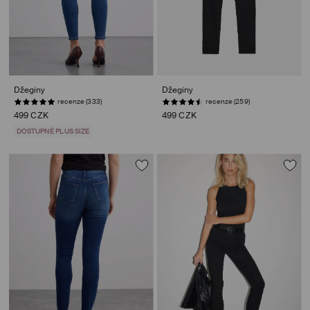
Džegíny
Džegíny
recenze (333)
recenze (259)
499 CZK
499 CZK
DOSTUPNÉ PLUS SIZE