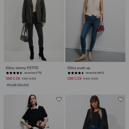
Džíny skinny PETITE
Džíny push up
recenze (175)
recenze (462)
399 CZK
299 CZK
729 CZK
549 CZK
POUZE ONLINE