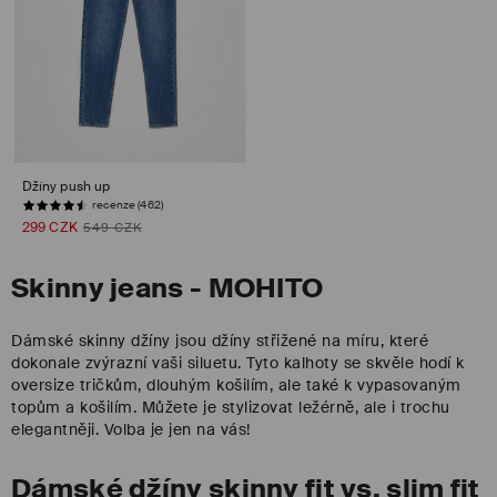
Džíny push up
recenze (462)
299 CZK
549 CZK
Skinny jeans - MOHITO
Dámské skinny džíny jsou džíny střižené na míru, které
dokonale zvýrazní vaši siluetu. Tyto kalhoty se skvěle hodí k
oversize tričkům, dlouhým košilím, ale také k vypasovaným
topům a košilím. Můžete je stylizovat ležérně, ale i trochu
elegantněji. Volba je jen na vás!
Dámské džíny skinny fit vs. slim fit