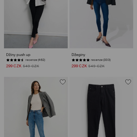
Džíny push up
Džegíny
recenze (462)
recenze (333)
299 CZK
299 CZK
549 CZK
549 CZK