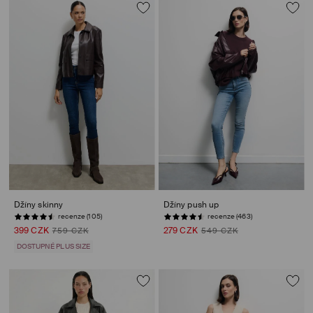
Džíny skinny
Džíny push up
recenze (105)
recenze (463)
399 CZK
279 CZK
759 CZK
549 CZK
DOSTUPNÉ PLUS SIZE