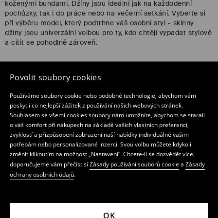
koženými bundami. Džíny jsou ideální jak na každodenní
pochůzky, tak i do práce nebo na večerní setkání. Vyberte si
při výběru model, který podtrhne váš osobní styl - skinny
džíny jsou univerzální volbou pro ty, kdo chtějí vypadat stylově
a cítit se pohodlně zároveň.
Jak nosit dámské skinny džíny
Povolit soubory cookies
Na všední den: Zkombinujte skinny džíny s volným tričkem a
Používáme soubory cookie nebo podobné technologie, abychom vám
teniskami - rychlý outfit, který nikdy nezklame.
poskytli co nejlepší zážitek z používání našich webových stránek.
Do práce: Vsaďte na černé džíny skinny fit, košili a sako -
Souhlasem se všemi cookies soubory nám umožníte, abychom se starali
elegantní a přitom ležérní styl.
o váš komfort při nákupech na základě vašich vlastních preferencí,
zvyklostí a přizpůsobení zobrazení naší nabídky individuálně vašim
Na večer: Úzké rifle doplňte o boty na podpatku a saténový top
potřebám nebo personalizované inzerci. Svou volbu můžete kdykoli
- styl, který zaujme.
změnit kliknutím na možnost „Nastavení“. Chcete-li se dozvědět více,
Na cestování: Pohodlné a pružné dámské skinny džíny v
doporučujeme vám přečíst si
Zásady používání souborů cookie
a
Zásady
kombinaci s mikinou a teniskami budou ideální volbou.
ochrany osobních údajů
.
Dámské skinny džíny: otázky
1. Jakou barvu úzkých džínů zvolit?
OK