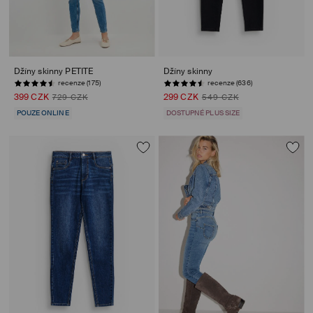
Džíny skinny PETITE
Džíny skinny
recenze (175)
recenze (636)
399 CZK
299 CZK
729 CZK
549 CZK
POUZE ONLINE
DOSTUPNÉ PLUS SIZE