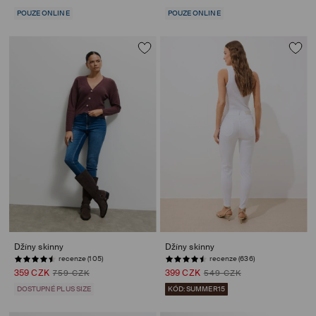
POUZE ONLINE
POUZE ONLINE
Džíny skinny
Džíny skinny
recenze (105)
recenze (636)
359 CZK
399 CZK
759 CZK
549 CZK
DOSTUPNÉ PLUS SIZE
KÓD: SUMMER15