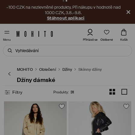
–100 CZK na nezlevněné produkty. Při nákupu v hodnotě nad
1000 CZK, 3.8.–9.8.
Stáhnout aplikaci
Oblíbené
Přihlásit se
Košík
Menu
MOHITO
Oblečení
Džíny
Skinny džíny
Džíny dámské
Filtry
Produkty
:
31