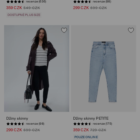
recenze (636)
recenze (98)
359 CZK
299 CZK
549 CZK
699 CZK
DOSTUPNÉ PLUS SIZE
Džíny skinny
Džíny skinny PETITE
recenze (98)
recenze (175)
299 CZK
359 CZK
699 CZK
729 CZK
POUZE ONLINE