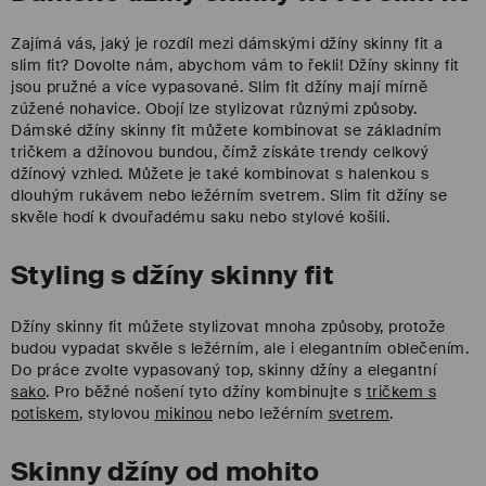
Zajímá vás, jaký je rozdíl mezi dámskými džíny skinny fit a
slim fit? Dovolte nám, abychom vám to řekli! Džíny skinny fit
jsou pružné a více vypasované. Slim fit džíny mají mírně
zúžené nohavice. Obojí lze stylizovat různými způsoby.
Dámské džíny skinny fit můžete kombinovat se základním
tričkem a džínovou bundou, čímž získáte trendy celkový
džínový vzhled. Můžete je také kombinovat s halenkou s
dlouhým rukávem nebo ležérním svetrem. Slim fit džíny se
skvěle hodí k dvouřadému saku nebo stylové košili.
Styling s džíny skinny fit
Džíny skinny fit můžete stylizovat mnoha způsoby, protože
budou vypadat skvěle s ležérním, ale i elegantním oblečením.
Do práce zvolte vypasovaný top, skinny džíny a elegantní
sako
. Pro běžné nošení tyto džíny kombinujte s
tričkem s
potiskem
, stylovou
mikinou
nebo ležérním
svetrem
.
Skinny džíny od mohito