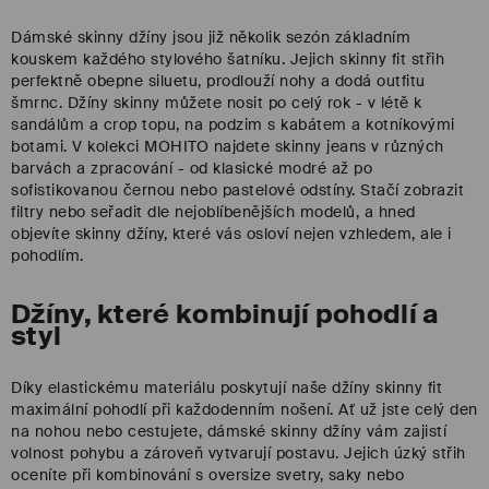
Dámské skinny džíny jsou již několik sezón základním
kouskem každého stylového šatníku. Jejich skinny fit střih
perfektně obepne siluetu, prodlouží nohy a dodá outfitu
šmrnc. Džíny skinny můžete nosit po celý rok - v létě k
sandálům a crop topu, na podzim s kabátem a kotníkovými
botami. V kolekci MOHITO najdete skinny jeans v různých
barvách a zpracování - od klasické modré až po
sofistikovanou černou nebo pastelové odstíny. Stačí zobrazit
filtry nebo seřadit dle nejoblíbenějších modelů, a hned
objevíte skinny džíny, které vás osloví nejen vzhledem, ale i
pohodlím.
Džíny, které kombinují pohodlí a
styl
Díky elastickému materiálu poskytují naše džíny skinny fit
maximální pohodlí při každodenním nošení. Ať už jste celý den
na nohou nebo cestujete, dámské skinny džíny vám zajistí
volnost pohybu a zároveň vytvarují postavu. Jejich úzký střih
oceníte při kombinování s oversize svetry, saky nebo