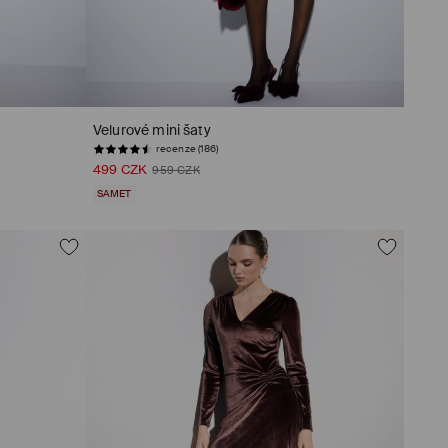
Velurové mini šaty
recenze (186)
499 CZK
959 CZK
SAMET