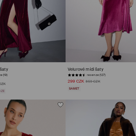
šaty
Velurové midi šaty
e (19)
recenze (127)
299 CZK
859 CZK
CZK
SAMET
IZE