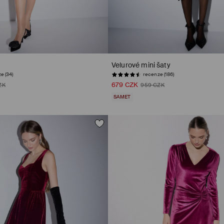
Velurové mini šaty
e (34)
recenze (186)
679 CZK
ZK
959 CZK
SAMET