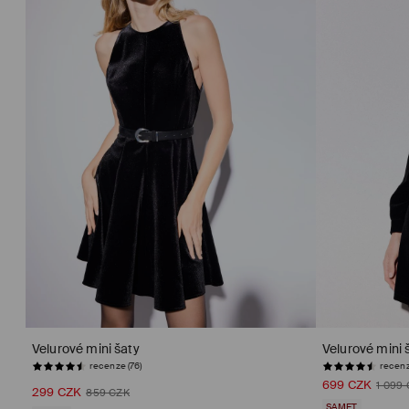
Velurové mini šaty
Velurové mini 
recenze (76)
recenz
699 CZK
1 099
299 CZK
859 CZK
SAMET