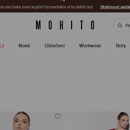
 na vás čeká nový kupón! Vyzvedněte si ho ještě teď.
Stáhnout apli
EJ
Nové
Oblečení
Workwear
Boty