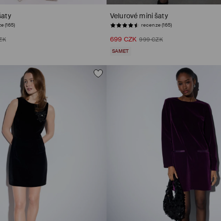
šaty
Velurové mini šaty
e (165)
recenze (165)
699 CZK
ZK
999 CZK
SAMET