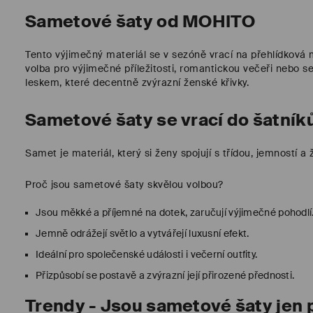
Sametové šaty od MOHITO
Tento výjimečný materiál se v sezóně vrací na přehlídková 
volba pro výjimečné příležitosti, romantickou večeři nebo s
leskem, které decentně zvýrazní ženské křivky.
Sametové šaty se vrací do šatník
Samet je materiál, který si ženy spojují s třídou, jemností 
Proč jsou sametové šaty skvělou volbou?
Jsou měkké a příjemné na dotek, zaručují výjimečné pohodlí
Jemně odrážejí světlo a vytvářejí luxusní efekt.
Ideální pro společenské události i večerní outfity.
Přizpůsobí se postavě a zvýrazní její přirozené přednosti.
Trendy - Jsou sametové šaty jen pr