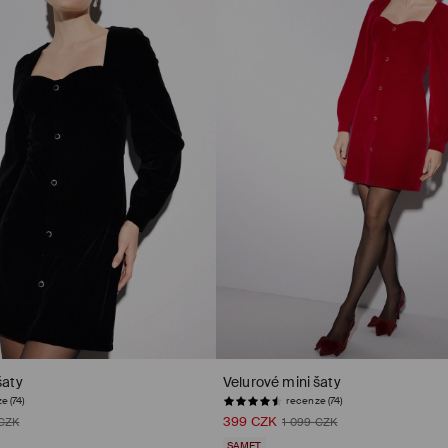
šaty
Velurové mini šaty
e (74)
recenze (74)
399 CZK
 CZK
1 099 CZK
SAMET