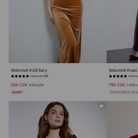
Velurové midi šaty
Velurové maxi 
recenze (46)
recenz
399 CZK
799 CZK
859 CZK
1 599 
SAMET
DOSTUPNÉ PLUS S