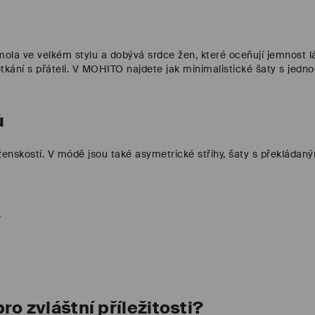
mola ve velkém stylu a dobývá srdce žen, které oceňují jemnost lá
etkání s přáteli. V MOHITO najdete jak minimalistické šaty s jed
ů
a ženskostí. V módě jsou také asymetrické střihy, šaty s překláda
.
o zvláštní příležitosti?