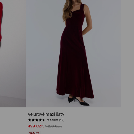
Velurové maxi šaty
recenze (43)
499 CZK
1 299 CZK
SAMET