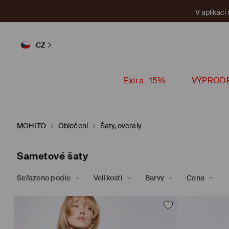
V aplikaci
CZ
Extra -15%
VÝPROD
MOHITO
Oblečení
Šaty, overaly
Sametové šaty
Seřazeno podle
Velikosti
Barvy
Cena