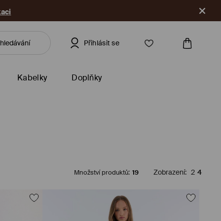
kaci
Přihlásit se
Kabelky
Doplňky
Množství produktů
:
19
Zobrazení
:
2
4