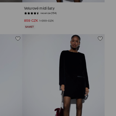
Velurové midi šaty
recenze (154)
859 CZK
1 099 CZK
SAMET