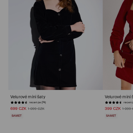
Velurové mini šaty
Velurové mini 
recenze (74)
recenz
699 CZK
399 CZK
1 099 CZK
1 099
SAMET
SAMET