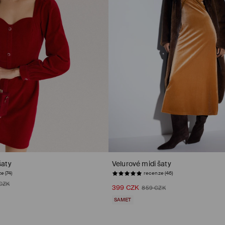
šaty
Velurové midi šaty
e (74)
recenze (46)
 CZK
399 CZK
859 CZK
SAMET