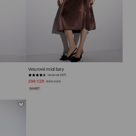
Velurové midi šaty
recenze (127)
299 CZK
859 CZK
SAMET