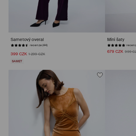
Sametový overal
Mini šaty
recenze (44)
recenz
679 CZK
999 C
399 CZK
1 299 CZK
SAMET