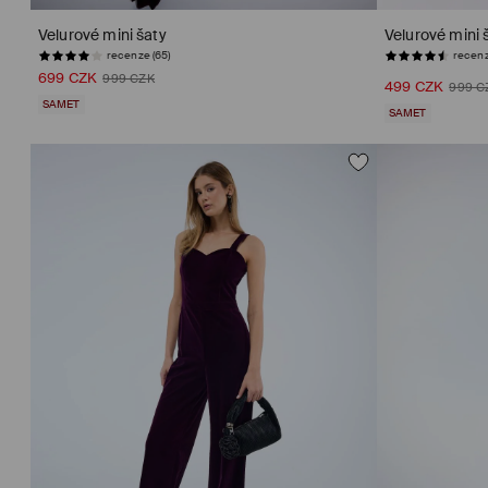
Velurové mini šaty
Velurové mini 
recenze (65)
recenz
699 CZK
999 CZK
499 CZK
999 C
SAMET
SAMET