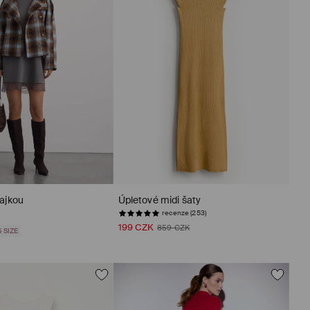
rajkou
Úpletové midi šaty
recenze (253)
199 CZK
859 CZK
 SIZE