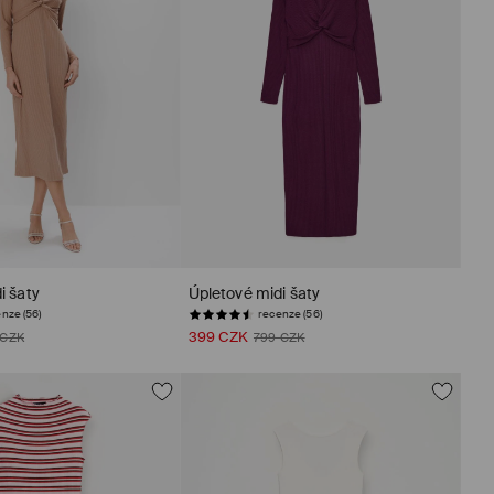
i šaty
Úpletové midi šaty
nze (56)
recenze (56)
399 CZK
 CZK
799 CZK