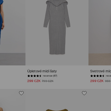
Úpletové midi šaty
Svetrové mid
recenze (67)
rece
299 CZK
299 CZK
799 CZK
959