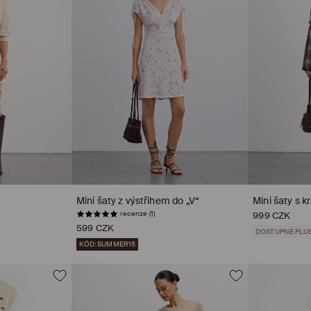
Mini šaty z výstřihem do „V“
Mini šaty s k
recenze (1)
999 CZK
599 CZK
DOSTUPNÉ PLUS
KÓD: SUMMER15