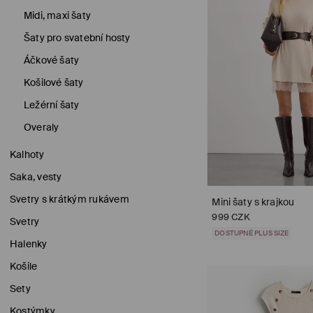
Midi, maxi šaty
Šaty pro svatební hosty
Áčkové šaty
Košilové šaty
Ležérní šaty
Overaly
Kalhoty
Saka, vesty
Svetry s krátkým rukávem
Mini šaty s krajkou
999 CZK
Svetry
DOSTUPNÉ PLUS SIZE
Halenky
Košile
Sety
Kostýmky