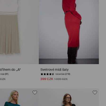
střihem do „A“
Svetrové midi šaty
nze (81)
recenze (218)
399 CZK
 CZK
1 099 CZK