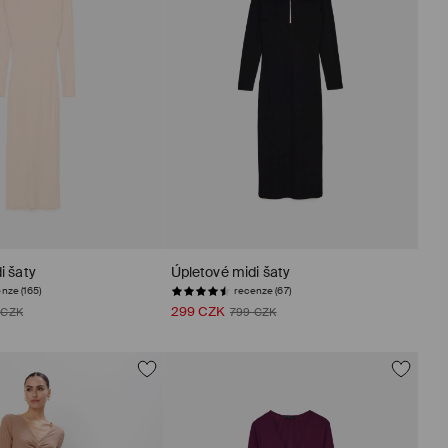
i šaty
Úpletové midi šaty
nze (165)
recenze (67)
299 CZK
 CZK
799 CZK