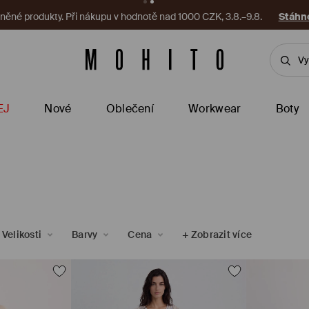
ěné produkty. Při nákupu v hodnotě nad 1000 CZK, 3.8.–9.8.
Stáhno
EJ
Nové
Oblečení
Workwear
Boty
Velikosti
Barvy
Cena
+
Zobrazit více