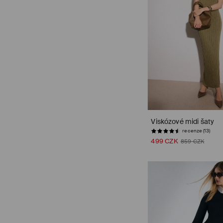
Viskózové midi šaty
recenze (13)
499 CZK
859 CZK