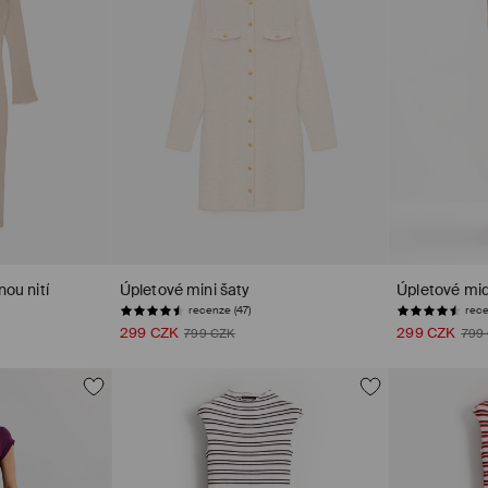
nou nití
Úpletové mini šaty
Úpletové mid
recenze (47)
rece
299 CZK
299 CZK
799 CZK
799