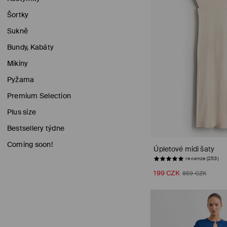
Šortky
Sukně
Bundy, Kabáty
Mikiny
Pyžama
Premium Selection
Plus size
Bestsellery týdne
Coming soon!
Úpletové midi šaty
199 CZK
POSLEDNÍ KUSY
859 CZK