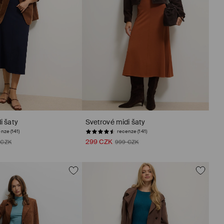
i šaty
Svetrové midi šaty
nze (141)
recenze (141)
299 CZK
 CZK
999 CZK