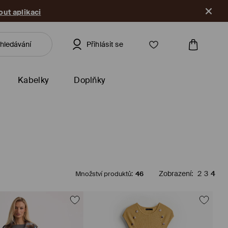
ut aplikaci
Přihlásit se
Kabelky
Doplňky
Množství produktů
:
46
Zobrazení
:
2
3
4