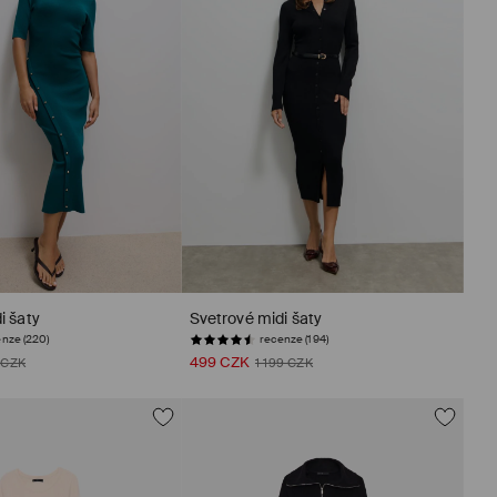
i šaty
Svetrové midi šaty
nze (220)
recenze (194)
499 CZK
 CZK
1 199 CZK