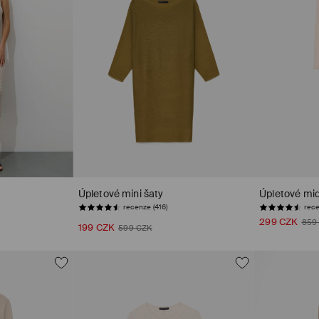
Úpletové mini šaty
Úpletové mid
rece
299 CZK
859
199 CZK
POSLEDNÍ KUSY
599 CZK