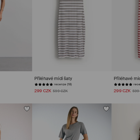
Přiléhavé midi šaty
Přiléhavé mid
recenze (18)
rece
299 CZK
299 CZK
599 CZK
599