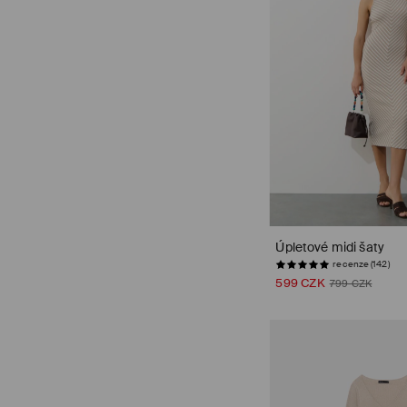
Úpletové midi šaty
recenze (142)
599 CZK
799 CZK