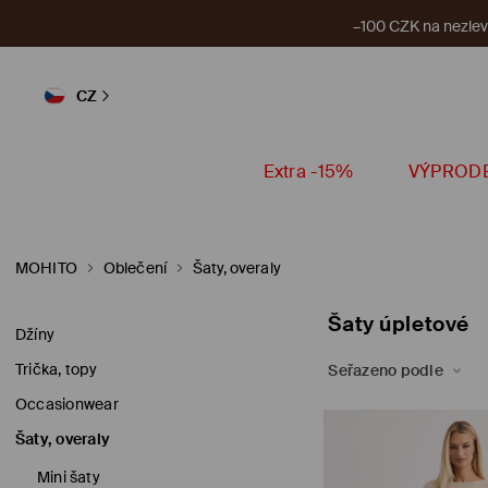
–100 CZK na nezlevn
CZ
Extra -15%
VÝPROD
MOHITO
Oblečení
Šaty, overaly
Šaty úpletové
Džíny
Trička, topy
Seřazeno podle
Occasionwear
Šaty, overaly
Mini šaty