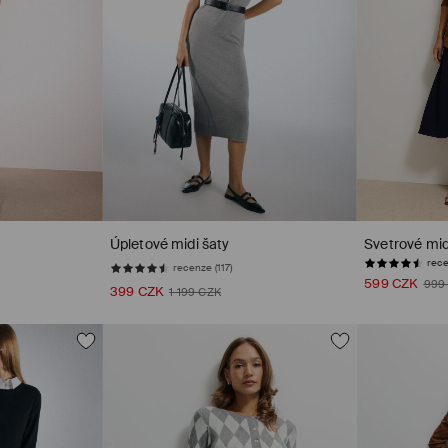
Úpletové midi šaty
Svetrové mid
recenze (117)
rece
599 CZK
999
399 CZK
1 199 CZK