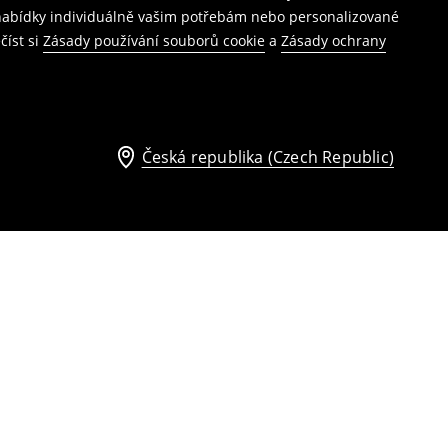
í nabídky individuálně vašim potřebám nebo personalizované
číst si
Zásady používání souborů cookie
a
Zásady ochrany
Česká republika (Czech Republic)