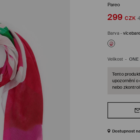
Pareo
299
CZK
Barva
-
vícebar
Velikost
-
ONE 
Tento produkt
upozornění o
nebo zkontrol
Dostupnost n