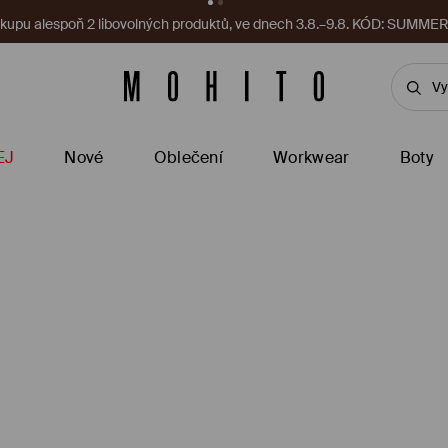
ákupu alespoň 2 libovolných produktů, ve dnech 3.8.–9.8. KÓD: SUMME
EJ
Nové
Oblečení
Workwear
Boty