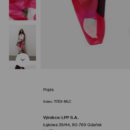
Popis
Index:
117EX-MLC
Výrobce
:
LPP S.A.
Łąkowa 39/44, 80-769 Gdańsk