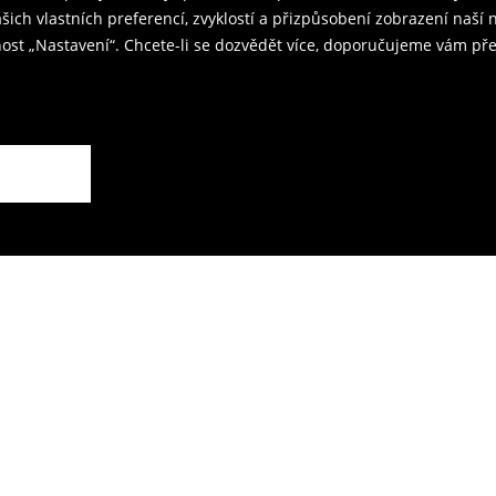
kovna je 59 CZK.
ašich vlastních preferencí, zvyklostí a přizpůsobení zobrazení naš
ost „Nastavení“. Chcete-li se dozvědět více, doporučujeme vám pře
rodejnách.
ží.