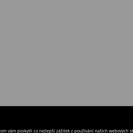
, PayU, Google Pay)
 PayU, Google Pay, Twisto)
vání, můžete je vrátit do 30 dnů.
 v ČR
– přineste objednané
rzením objednávky.
ř a odešlete produkty zpět k nám.
m vám poskytli co nejlepší zážitek z používání našich webových 