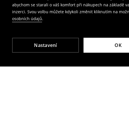
poplatek za vrácení přes výdejní místo Zásil
abychom se starali o váš komfort při nákupech na základě v
inzerci. Svou volbu můžete kdykoli změnit kliknutím na možn
Plavky a pyžama nelze vrátit v kamenných p
osobních údajů
.
Použijte prosím online formulář pro vrácení zbo
Více informací najdete zde:
Vrácení & výměna
Nastavení
OK