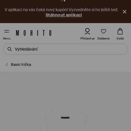
V aplikaci na vás čeká nový kupón! Vyzvedněte si ho ještě teď.
Stáhnout aplikaci
Oblíbené
Přihlásit se
Košík
Menu
Basic trička