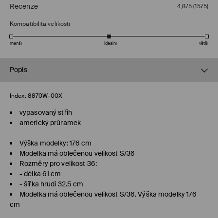
Recenze
4,8/5
(
1575
)
Kompatibilita velikosti
menší
ideální
větší
Popis
Index:
8870W-00X
vypasovaný střih
americký průramek
Výška modelky: 176 cm
Modelka má oblečenou velikost S/36
Rozměry pro velikost 36:
- délka 61 cm
- šířka hrudi 32.5 cm
Modelka má oblečenou velikost S/36. Výška modelky 176
cm