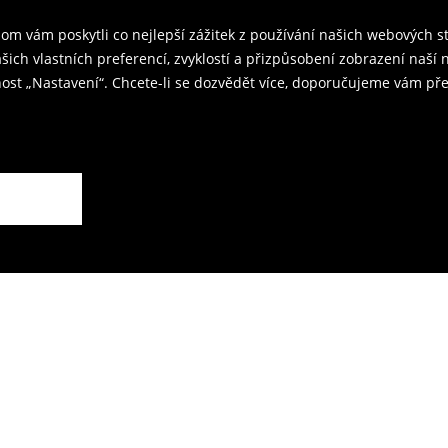
m vám poskytli co nejlepší zážitek z používání našich webových 
kovna je 59 CZK.
ašich vlastních preferencí, zvyklostí a přizpůsobení zobrazení naš
ost „Nastavení“. Chcete-li se dozvědět více, doporučujeme vám pře
rodejnách.
ží.