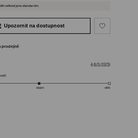
ili velikost jako standardní.
Upozornit na dostupnost
a prodejně
4,8/5
(
1575
)
osti
ideální
větší