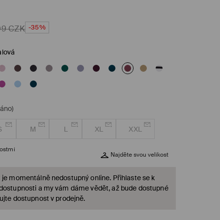
-35%
99
CZK
ialová
dáno)
S
M
L
XL
XXL
kostmi
Najděte svou velikost
 je momentálně nedostupný online. Přihlaste se k
 dostupnosti a my vám dáme vědět, až bude dostupné
ujte dostupnost v prodejně.