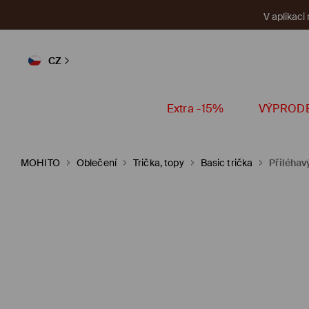
V aplikaci
CZ
Extra -15%
VÝPROD
MOHITO
Oblečení
Trička, topy
Basic trička
Přiléhav