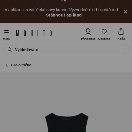
V aplikaci na vás čeká nový kupón! Vyzvedněte si ho ještě teď.
Stáhnout aplikaci
Oblíbené
Přihlásit se
Košík
Menu
Basic trička