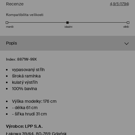
Recenze
4,9/5
(
1794
)
Kompatibilita velikosti
menší
ideální
větší
Popis
Index:
8871W-99X
vypasovaný střih
široká ramínka
kulatý výstřih
100% bavlna
Výška modelky: 176 cm
- délka 61 cm
- šířka hrudi 31 cm
Výrobce
:
LPP S.A.
Łąkowa 39/44, 80-769 Gdańsk