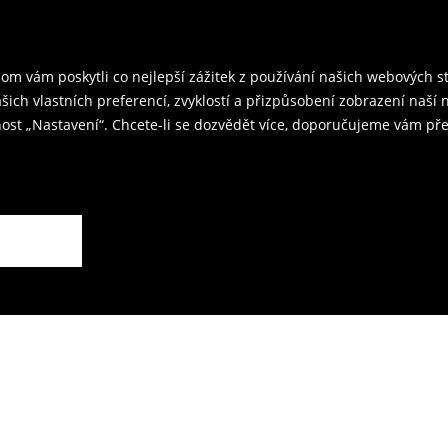
rzením objednávky.
ř a odešlete produkty zpět k nám.
m vám poskytli co nejlepší zážitek z používání našich webových 
kovna je 59 CZK.
ašich vlastních preferencí, zvyklostí a přizpůsobení zobrazení naš
ost „Nastavení“. Chcete-li se dozvědět více, doporučujeme vám pře
rodejnách.
ží.