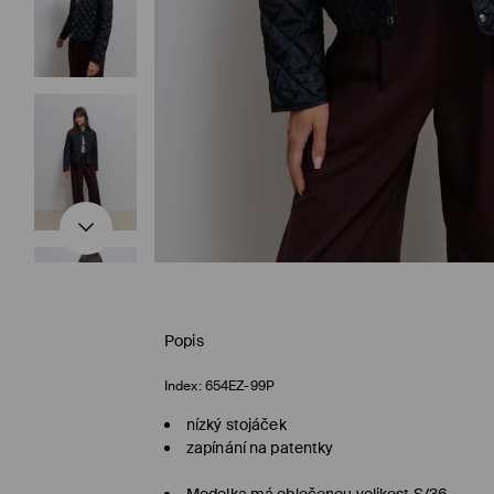
Popis
Index:
654EZ-99P
nízký stojáček
zapínání na patentky
Modelka má oblečenou velikost S/36