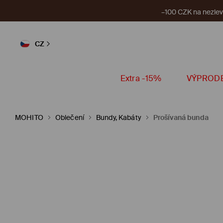
–100 CZK na nezlevn
CZ
Extra -15%
VÝPROD
MOHITO
Oblečení
Bundy, Kabáty
Prošívaná bunda