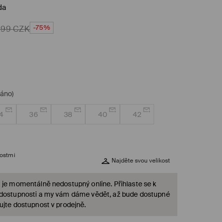
da
-75%
999
CZK
dáno)
4
36
38
40
42
kostmi
Najděte svou velikost
 je momentálně nedostupný online. Přihlaste se k
 dostupnosti a my vám dáme vědět, až bude dostupné
ujte dostupnost v prodejně.