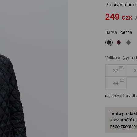
Prošívaná bun
249
CZK
Barva
-
černá
Velikost
(vypro
32
3
44
Průvodce veli
Tento produkt
upozornění o
nebo zkontrol