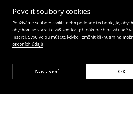
produkty spolu s účtenkou, fakturou nebo potv
Vrácení přes e‑shop
– vyplňte on-line formulá
Povolit soubory cookies
Poplatek za vrácení kurýrem je 79 CZK,
Používáme soubory cookie nebo podobné technologie, abycho
poplatek za vrácení přes výdejní místo Zásil
abychom se starali o váš komfort při nákupech na základě v
inzerci. Svou volbu můžete kdykoli změnit kliknutím na možn
Plavky a pyžama nelze vrátit v kamenných p
osobních údajů
.
Použijte prosím online formulář pro vrácení zbo
Více informací najdete zde:
Vrácení & výměna
Nastavení
OK