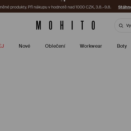
ěné produkty. Při nákupu v hodnotě nad 1000 CZK, 3.8.–9.8.
Stáhno
EJ
Nové
Oblečení
Workwear
Boty