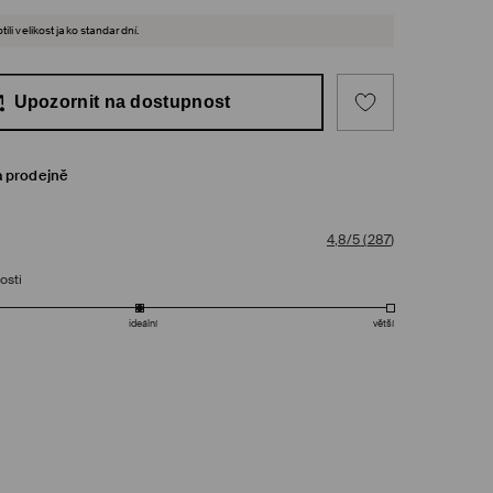
ili velikost jako standardní.
Upozornit na dostupnost
a prodejně
4,8/5
(
287
)
osti
ideální
větší