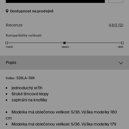
Dostupnost na prodejně
Recenze
4,6/5
(
12
)
Kompatibilita velikosti
menší
ideální
větší
Popis
Index:
526LA-59X
jednoduchý střih
široké límcové klopy
zapínání na knoflíky
Modelka má oblečenou velikost S/36. Výška modelky 180
cm
Modelka má oblečenou velikost S/36. Výška modelky 179