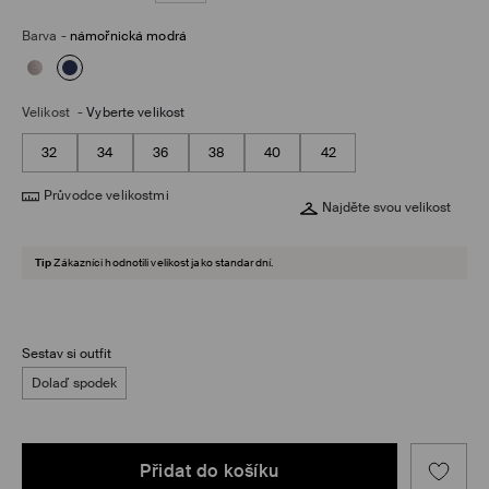
Barva
-
námořnická modrá
Velikost
-
Vyberte velikost
32
34
36
38
40
42
Průvodce velikostmi
Najděte svou velikost
Tip
Zákazníci hodnotili velikost jako standardní.
Sestav si outfit
Dolaď spodek
Přidat do košíku