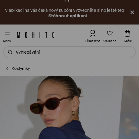
V aplikaci na vás čeká nový kupón! Vyzvedněte si ho ještě teď.
Stáhnout aplikaci
Oblíbené
Přihlásit se
Košík
Menu
Kostýmky