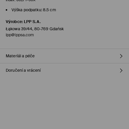
Index:
882FT-08X
Výška podpatku: 8.5 cm
Výrobce
:
LPP S.A.
Łąkowa 39/44, 80-769 Gdańsk
lpp@lppsa.com
Materiál a péče
Doručení a vrácení
Hlavní materiál
:
100% POLYURETAN
Podšívka
:
100% POLYURETAN
Výplň
:
100% TPU
Zásady pro přepravu
Objednat na prodejnu Mohito
(1-5 pracovní dny)
0,00 Kč /
Bankovní převod platební karta (PayPal, PayU, Google
Pay)
Standardní zásilka
(1-5 pracovní dny)