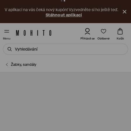
V aplikaci na vás čeká nový kupón! Vyzvedněte si ho ještě teď.
Stáhnout aplikaci
Oblíbené
Přihlásit se
Košík
Menu
Žabky, sandály