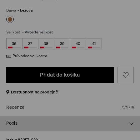
Barva
-
béžová
Velikost
-
Vyberte velikost
36
37
38
39
40
41
Průvodce velikostmi
Přidat do košíku
Dostupnost na prodejně
Recenze
5/5
(
11
)
Popis