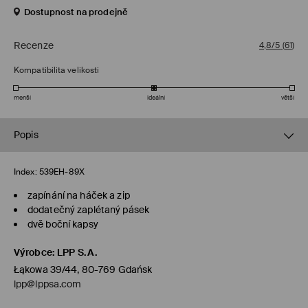
Dostupnost na prodejně
Recenze
4,8/5
(
61
)
Kompatibilita velikosti
menší
ideální
větší
Popis
Index:
539EH-89X
zapínání na háček a zip
dodatečný zaplétaný pásek
dvě boční kapsy
Výrobce
:
LPP S.A.
Łąkowa 39/44, 80-769 Gdańsk
lpp@lppsa.com