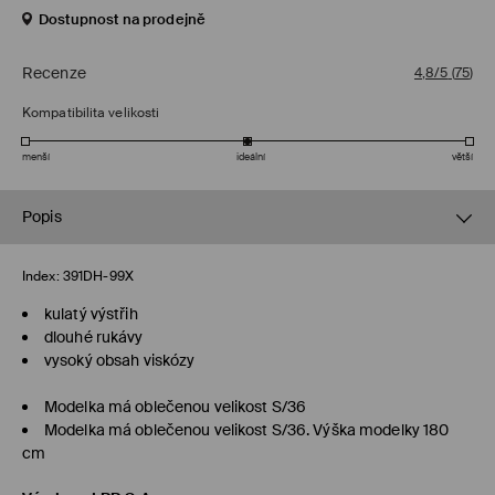
Dostupnost na prodejně
Recenze
4,8/5
(
75
)
Kompatibilita velikosti
menší
ideální
větší
Popis
Index:
391DH-99X
kulatý výstřih
dlouhé rukávy
vysoký obsah viskózy
Modelka má oblečenou velikost S/36
Modelka má oblečenou velikost S/36. Výška modelky 180
cm