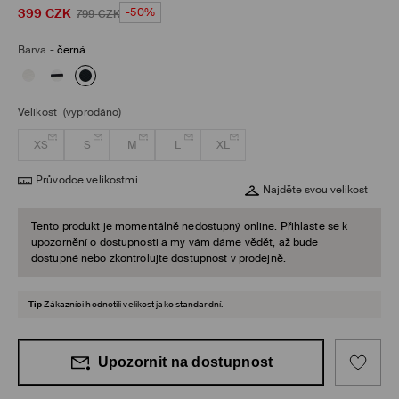
399
CZK
-50%
799
CZK
Barva
-
černá
Velikost
(vyprodáno)
XS
S
M
L
XL
Průvodce velikostmi
Najděte svou velikost
Tento produkt je momentálně nedostupný online. Přihlaste se k
upozornění o dostupnosti a my vám dáme vědět, až bude
dostupné nebo zkontrolujte dostupnost v prodejně.
Tip
Zákazníci hodnotili velikost jako standardní.
Upozornit na dostupnost