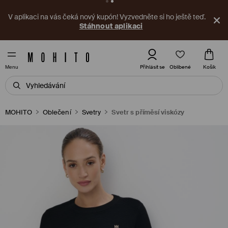
V aplikaci na vás čeká nový kupón! Vyzvedněte si ho ještě teď.
Stáhnout aplikaci
Oblíbené
Přihlásit se
Košík
Menu
MOHITO
Oblečení
Svetry
Svetr s příměsí viskózy