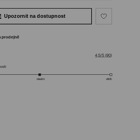
Upozornit na dostupnost
a prodejně
4,5/5
(
90
)
osti
ideální
větší