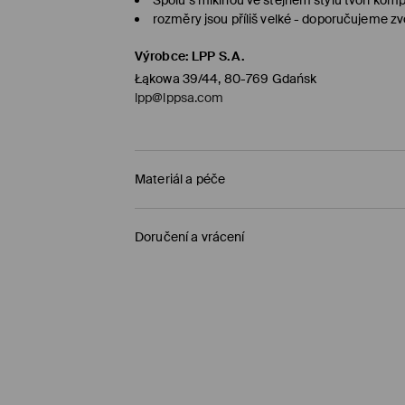
rozměry jsou příliš velké - doporučujeme zvo
Výrobce
:
LPP S.A.
Łąkowa 39/44, 80-769 Gdańsk
lpp@lppsa.com
Materiál a péče
Hlavní materiál
:
80% BAVLNA, 20% POLYESTER
Doručení a vrácení
VÝROBEK SE NESMÍ BĚLIT
Zásady pro přepravu
VÝROBEK SE NESMÍ SUŠIT V BUBNOVÉ SUŠI
Objednat na prodejnu Mohito
(1-5 pracovní dn
ŽEHLENÍ PŘI MAX. TEPLOTĚ 110°C - BEZ PÁRY
0,00 Kč /
Bankovní převod platební karta (PayP
NEČISTIT CHEMICKY
Standardní zásilka
(1-5 pracovní dny)
119 Kč /
Bankovní převod platební karta (PayPal