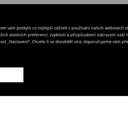
 v ČR
– přineste objednané
rzením objednávky.
ř a odešlete produkty zpět k nám.
m vám poskytli co nejlepší zážitek z používání našich webových 
kovna je 59 CZK.
ašich vlastních preferencí, zvyklostí a přizpůsobení zobrazení naš
ost „Nastavení“. Chcete-li se dozvědět více, doporučujeme vám pře
rodejnách.
ží.