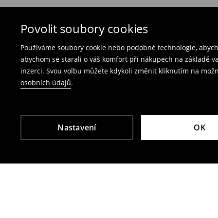
Bezplatné vrácení na každé prodejně Mohito
produkty spolu s účtenkou, fakturou nebo potv
Vrácení přes e‑shop
– vyplňte on-line formulá
Povolit soubory cookies
Poplatek za vrácení kurýrem je 79 CZK,
Používáme soubory cookie nebo podobné technologie, abycho
poplatek za vrácení přes výdejní místo Zásil
abychom se starali o váš komfort při nákupech na základě v
inzerci. Svou volbu můžete kdykoli změnit kliknutím na možn
Plavky a pyžama nelze vrátit v kamenných p
osobních údajů
.
Použijte prosím online formulář pro vrácení zbo
Více informací najdete zde:
Vrácení & výměna
Nastavení
OK