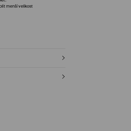
lit menší velikost
ČCE
y)
al, PayU, Google Pay)
, PayU, Google Pay)