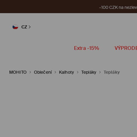
–100 CZK na nezlevn
CZ
Extra -15%
VÝPROD
MOHITO
Oblečení
Kalhoty
Tepláky
Tepláky