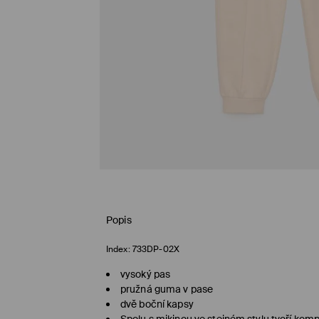
Popis
Index:
733DP-02X
vysoký pas
pružná guma v pase
dvě boční kapsy
Spolu s mikinou ve stejném stylu tvoří komp