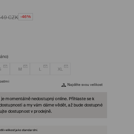
-46%
549
CZK
dáno)
S
M
L
XL
kostmi
Najděte svou velikost
 je momentálně nedostupný online. Přihlaste se k
 dostupnosti a my vám dáme vědět, až bude dostupné
ujte dostupnost v prodejně.
ili velikost jako standardní.