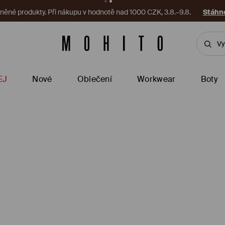
ěné produkty. Při nákupu v hodnotě nad 1000 CZK, 3.8.–9.8.
Stáhno
EJ
Nové
Oblečení
Workwear
Boty