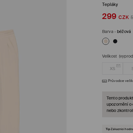
Tepláky
299
CZK
Barva
-
béžová
Velikost
(vypro
XS
Průvodce veli
Tento produkt
upozornění o
nebo zkontrol
Tip
Zákazníci hodnot