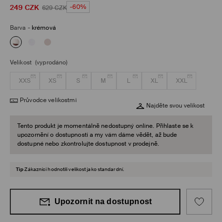
249
CZK
-60%
629
CZK
Barva
-
krémová
Velikost
(vyprodáno)
XXS
XS
S
M
L
XL
XXL
Průvodce velikostmi
Najděte svou velikost
Tento produkt je momentálně nedostupný online. Přihlaste se k
upozornění o dostupnosti a my vám dáme vědět, až bude
dostupné nebo zkontrolujte dostupnost v prodejně.
Tip
Zákazníci hodnotili velikost jako standardní.
Upozornit na dostupnost