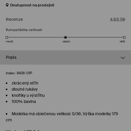
Dostupnost na prodejně
Recenze
4,3/5
(
74
)
Kompatibilita velikosti
menší
ideální
větší
Popis
Index:
943II-01P
zkrácený střih
dlouhé rukávy
knoflíky u výstřihu
100% bavlna
Modelka má oblečenou velikost S/36. Výška modelky 179
cm