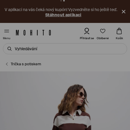
V aplikaci na vás čeká nový kupón! Vyzvedněte si ho ještě teď.
Stáhnout aplikaci
Oblíbené
Přihlásit se
Košík
Menu
Trička s potiskem