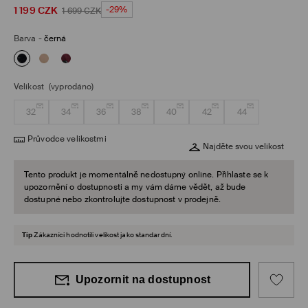
1 199
CZK
-29%
1 699
CZK
Barva
-
černá
Velikost
(vyprodáno)
32
34
36
38
40
42
44
Průvodce velikostmi
Najděte svou velikost
Tento produkt je momentálně nedostupný online. Přihlaste se k
upozornění o dostupnosti a my vám dáme vědět, až bude
dostupné nebo zkontrolujte dostupnost v prodejně.
Tip
Zákazníci hodnotili velikost jako standardní.
Upozornit na dostupnost