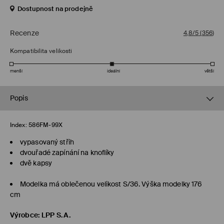
Dostupnost na prodejně
Recenze
4,8/5
(
356
)
Kompatibilita velikosti
menší
ideální
větší
Popis
Index:
586FM-99X
vypasovaný střih
dvouřadé zapínání na knoflíky
dvě kapsy
Modelka má oblečenou velikost S/36. Výška modelky 176
cm
Výrobce
:
LPP S.A.