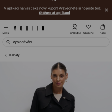
V aplikaci na vás čeká nový kupón! Vyzvedněte si ho ještě teď.
Stáhnout aplikaci
Oblíbené
Přihlásit se
Košík
Menu
Kabáty