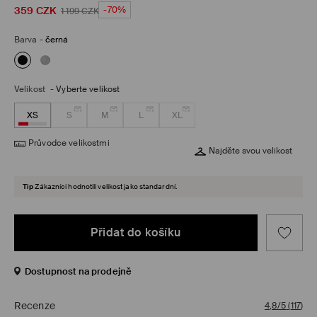
359
CZK
-70%
1 199
CZK
Barva
-
černá
Velikost
-
Vyberte velikost
XS
S
M
L
XL
Průvodce velikostmi
Najděte svou velikost
Tip
Zákazníci hodnotili velikost jako standardní.
Přidat do košíku
Dostupnost na prodejně
Recenze
4,8/5
(
117
)