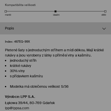
Kompatibilita velikosti
menší
ideální
větší
Popis
Index:
467EQ-99X
Pletené šaty s jednoduchým střihem a midi délkou. Mají krátké
rukávy a jsou vyrobeny z látky s příměsí vlny a kašmíru.
jednoduchý střih
krátké rukávy
30% vlny
s přídavkem kašmíru
Modelka má oblečenou velikost S/36
Výrobce
:
LPP S.A.
Łąkowa 39/44, 80-769 Gdańsk
lpp@lppsa.com