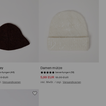
sey
Damen mütze
rtungen (46)
bewertungen (18)
5,99 EUR
99 EUR
18,99 EUR
gl.
Versandkosten
inkl. MwSt. / zzgl.
Versandkosten