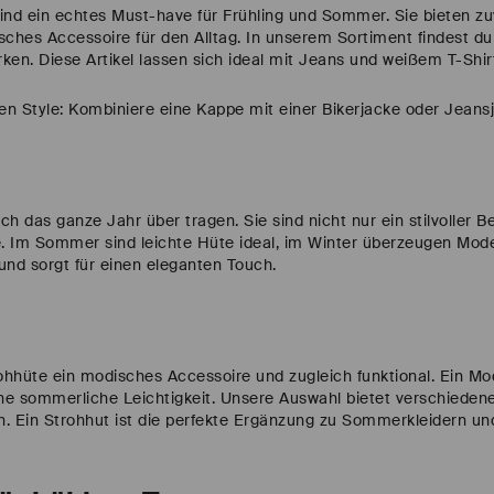
ind ein echtes Must-have für Frühling und Sommer. Sie bieten zu
isches Accessoire für den Alltag. In unserem Sortiment findest du
en. Diese Artikel lassen sich ideal mit Jeans und weißem T-Shir
en Style: Kombiniere eine Kappe mit einer Bikerjacke oder Jeansj
h das ganze Jahr über tragen. Sie sind nicht nur ein stilvoller 
e. Im Sommer sind leichte Hüte ideal, im Winter überzeugen Mode
 und sorgt für einen eleganten Touch.
hüte ein modisches Accessoire und zugleich funktional. Ein Mod
ne sommerliche Leichtigkeit. Unsere Auswahl bietet verschieden
n. Ein Strohhut ist die perfekte Ergänzung zu Sommerkleidern un