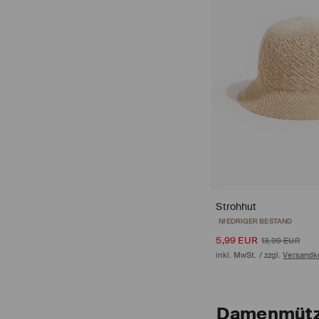
Strohhut
bewertungen (24)
5,99 EUR
13,99 EUR
inkl. MwSt. / zzgl.
Versandk
Damenmütz