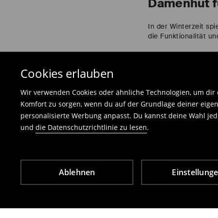
Damenhut f
In der Winterzeit s
die Funktionalität u
Damenmüt
Cookies erlauben
Suchst du die perfe
Wir verwenden Cookies oder ähnliche Technologien, um dir d
Wintermützen über S
Komfort zu sorgen, wenn du auf der Grundlage deiner eigen
Fleece und bieten an
Damenmützen sind ein
personalisierte Werbung anpasst. Du kannst deine Wahl jede
und
die Datenschutzrichtlinie zu lesen
.
Gestrickte 
Gestrickte Stirnbänd
Ablehnen
Einstellung
Tragekomfort und pas
jeden Geschmack un
Modische D