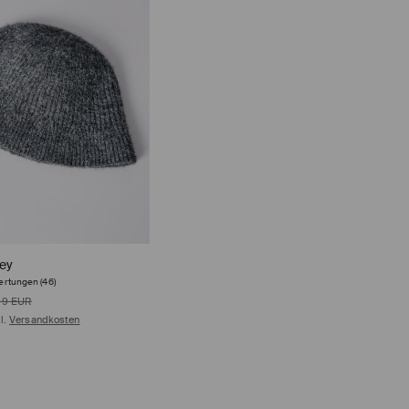
sey
rtungen (46)
99 EUR
gl.
Versandkosten