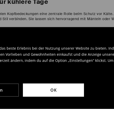
ür kühlere Tage
pielen Kopfbedeckungen eine zentrale Rolle beim Schutz vor Käl
nd Stil verbinden. Sie lassen sich hervorragend mit Mänteln oder
zen
kte Mütze für Herbst und Winter? In unserem Sortiment findest d
as beste Erlebnis bei der Nutzung unserer Website zu bieten. Ind
trickmützen bis hin zu Beanies. Unsere Produkte bestehen aus h
en Vorlieben und Gewohnheiten einkaufst und die Anzeige unseres
genehme Wärme bei niedrigen Temperaturen. Viele Modelle sind f
 unverzichtbares Winteraccessoire – praktisch, stilvoll und viels
rzeit ändern, indem du auf die Option „Einstellungen“ klickst. Um
Winter-Stirnbänder
er sind eine tolle Alternative zur klassischen Mütze. Sie schütze
en
OK
sen sich dank elastischer Materialien perfekt an. In unserer Aus
d Anlass.
amenmützen – Fragen & Antworten