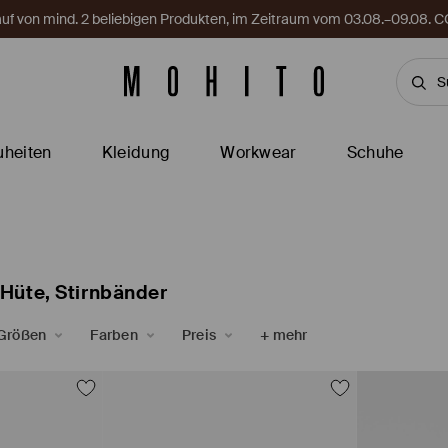
Kauf von mind. 2 beliebigen Produkten, im Zeitraum vom 03.08.–09.08
heiten
Kleidung
Workwear
Schuhe
üte, Stirnbänder
Größen
Farben
Preis
+
mehr