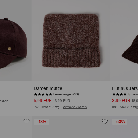
Damen mütze
Hut aus Jer
bewertungen (30)
bewe
5,99 EUR
3,99 EUR
13,99 EUR
18,
osten
inkl. MwSt. / zzgl.
Versandkosten
inkl. MwSt. / zz
-43%
-53%