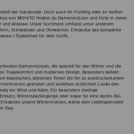
ndteil der Garderobe. Doch auch im Frühling oder an heißen
e Shop von MOHITO findest du Damenmützen und Hüte in vielen
r und Anlässe. Unser Sortiment umfasst unter anderem
irm, Stirnbänder und Ohrwärmer. Entdecke das komplette
isse i-Tüpfelchen für dein Outfit.
ilvollen Damenmützen, die speziell für den Winter und die
en Tragekomfort und modernes Design. Besonders beliebt
 von klassischen, dezenten Tönen bis hin zu ausdrucksstarken
ommelmützen gestaltet und verleihen schlichten Looks den
ässig vor Wind und Kälte. Für besonders niedrige
 Einsatz, Winterspaziergänge oder sogar für eine Après-Ski-
. Entdecke unsere Wintermützen, wähle dein Lieblingsmodell
ir Day.