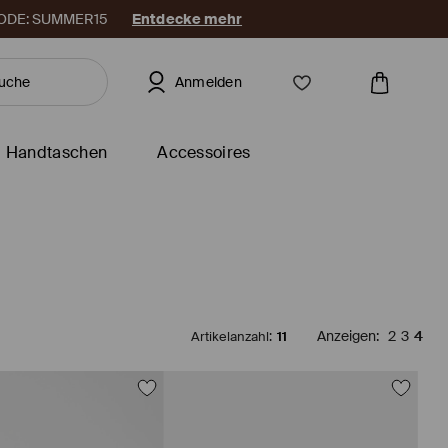
. CODE: SUMMER15
Entdecke mehr
Anmelden
Handtaschen
Accessoires
Artikelanzahl
:
11
Anzeigen
:
2
3
4