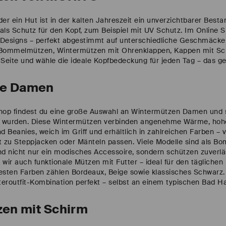
 ein Hut ist in der kalten Jahreszeit ein unverzichtbarer Besta
e als Schutz für den Kopf, zum Beispiel mit UV Schutz. Im Onlin
Designs – perfekt abgestimmt auf unterschiedliche Geschmäcke
Bommelmützen, Wintermützen mit Ohrenklappen, Kappen mit Sch
Seite und wähle die ideale Kopfbedeckung für jeden Tag – das gew
ze Damen
hop findest du eine große Auswahl an Wintermützen Damen und st
n wurden. Diese Wintermützen verbinden angenehme Wärme, hoh
d Beanies, weich im Griff und erhältlich in zahlreichen Farben –
kt zu Steppjacken oder Mänteln passen. Viele Modelle sind als B
 sind nicht nur ein modisches Accessoire, sondern schützen zuverl
wir auch funktionale Mützen mit Futter – ideal für den täglichen
testen Farben zählen Bordeaux, Beige sowie klassisches Schwarz
routfit-Kombination perfekt – selbst an einem typischen Bad Ha
en mit Schirm