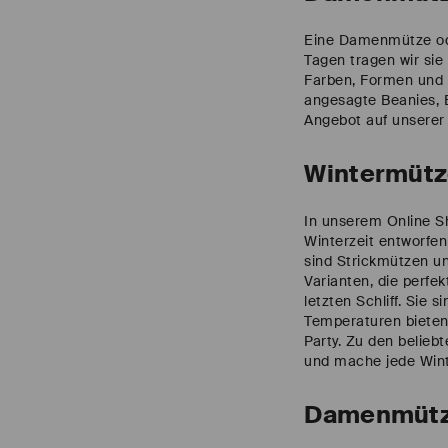
Eine Damenmütze oder
Tagen tragen wir si
Farben, Formen und 
angesagte Beanies, 
Angebot auf unserer 
Wintermüt
In unserem Online S
Winterzeit entworfe
sind Strickmützen un
Varianten, die perfe
letzten Schliff. Sie
Temperaturen bieten 
Party. Zu den belieb
und mache jede Winte
Damenmütz