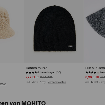
Damen mütze
Hut aus Jer
bewertungen (130)
bewe
7,99 EUR
8,99 EUR
13,99 EUR
18,
inkl. MwSt. / zzgl.
Versandkosten
inkl. MwSt. / zz
osten
en von MOHITO