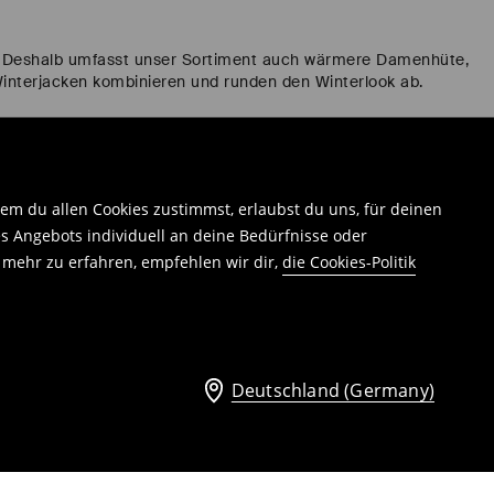
te. Deshalb umfasst unser Sortiment auch wärmere Damenhüte,
 Winterjacken kombinieren und runden den Winterlook ab.
u Damenmützen in vielen Designs – von klassischen
em du allen Cookies zustimmst, erlaubst du uns, für deinen
ochwertigen Materialien wie Wolle, Baumwolle, Kaschmir oder
 Angebots individuell an deine Bedürfnisse oder
unktional, bequem und ideal für den Alltag geeignet.
eitig kombinierbar.
 mehr zu erfahren, empfehlen wir dir,
die Cookies-Politik
n die Ohren zuverlässig vor Wind und Kälte, bieten hohen
Deutschland (Germany)
wahl findest du dezente Farben ebenso wie kräftige Töne – für