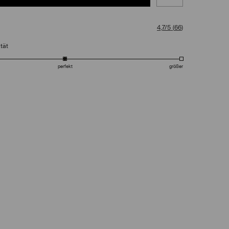
4,7/5
(
66
)
tät
perfekt
größer