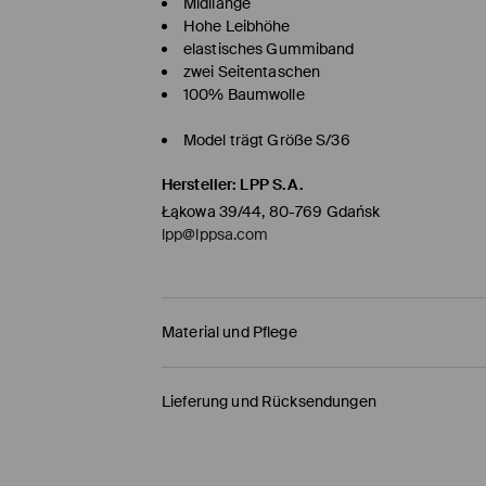
Midilänge
Hohe Leibhöhe
elastisches Gummiband
zwei Seitentaschen
100% Baumwolle
Model trägt Größe S/36
Hersteller
:
LPP S.A.
Łąkowa 39/44, 80-769 Gdańsk
lpp@lppsa.com
Material und Pflege
ERSTER STOFF
:
100% BAUMWOLLE
Lieferung und Rücksendungen
ERSTES FUTTER
:
100% BAUMWOLLE
Versandbestimmungen
HANDWÄSCHE BIS 30° C