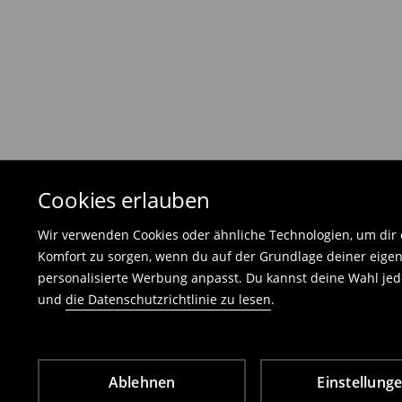
von 30 Tagen nach dem Kauf von Ihrem Rück
Die Rücksendegebühr beträgt 1,99 €.
Die an uns zurückzusendende Ware muss mit d
und darf keinerlei Gebrauchsspuren aufweisen
⟶
Freiwilliges Rückgaberecht
Cookies erlauben
Wir verwenden Cookies oder ähnliche Technologien, um dir d
Komfort zu sorgen, wenn du auf der Grundlage deiner eigen
personalisierte Werbung anpasst. Du kannst deine Wahl jede
und
die Datenschutzrichtlinie zu lesen
.
Ablehnen
Einstellung