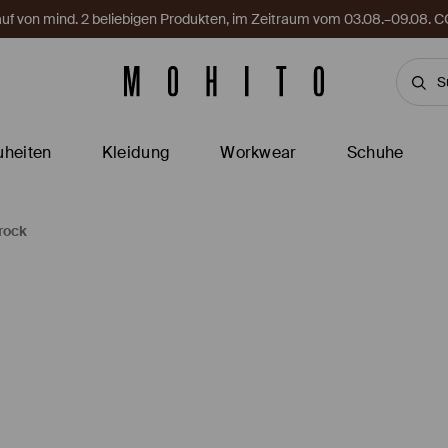
Kauf von mind. 2 beliebigen Produkten, im Zeitraum vom 03.08.–09.08
heiten
Kleidung
Workwear
Schuhe
rock