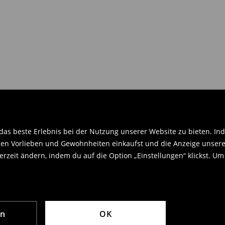
gaberecht Gebrauch machen.
en Orginaletiketten versehen sein
.
as beste Erlebnis bei der Nutzung unserer Website zu bieten. Ind
en Vorlieben und Gewohnheiten einkaufst und die Anzeige unseres
rzeit ändern, indem du auf die Option „Einstellungen“ klickst. Um
en
OK