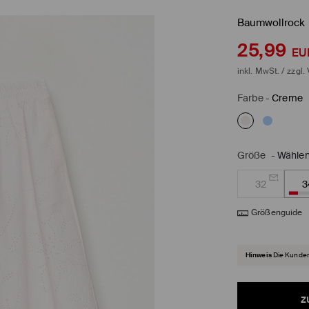
Baumwollrock
25,99
EU
inkl. MwSt. / zzgl.
Farbe
-
Creme
Größe
-
Wählen
32
3
Größenguide
Hinweis
Die Kunden
z