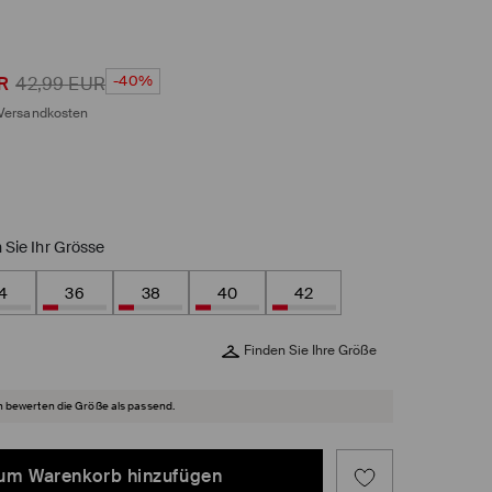
-40%
R
42,99
EUR
Versandkosten
 Sie Ihr Grösse
4
36
38
40
42
Finden Sie Ihre Größe
 bewerten die Größe als passend.
um Warenkorb hinzufügen