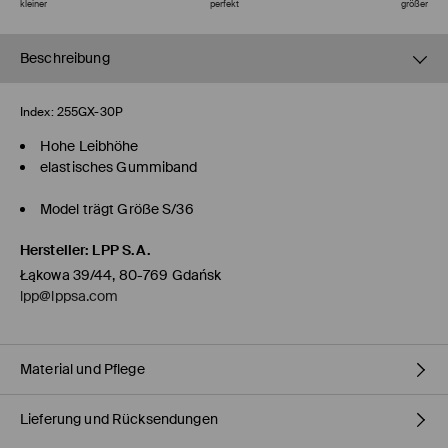
kleiner
perfekt
größer
Beschreibung
Index:
255GX-30P
Hohe Leibhöhe
elastisches Gummiband
Model trägt Größe S/36
Hersteller
:
LPP S.A.
Łąkowa 39/44, 80-769 Gdańsk
lpp@lppsa.com
Material und Pflege
Lieferung und Rücksendungen
ERSTER STOFF
:
100% BAUMWOLLE
ERSTES FUTTER
:
100% VISKOSE