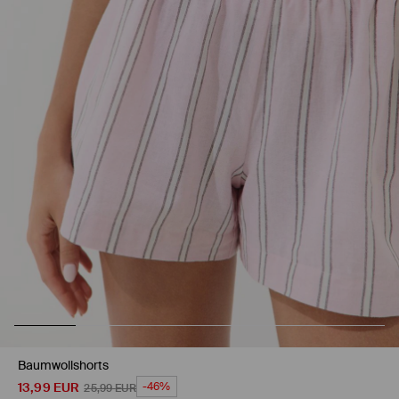
Baumwollshorts
13,99
EUR
-46%
25,99
EUR