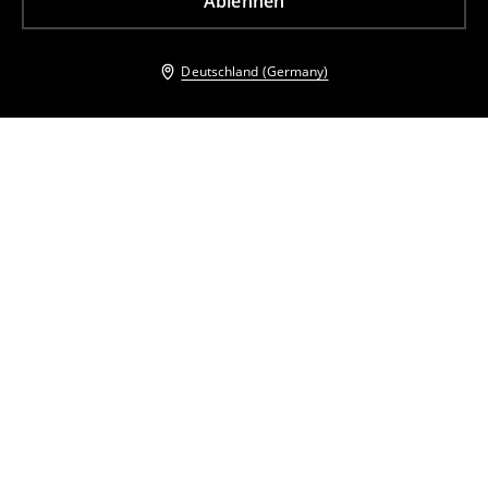
Ablehnen
Deutschland (Germany)
Andere Kunden entschieden sich ebenfalls für
Shorts mit Stickereidetail
Shorts mit Stickereidetail
13
,
99
EUR
23,99
EUR
8
,
99
EUR
23,99
EUR
inkl. MwSt. / zzgl.
Versandkosten
inkl. MwSt. / zzgl.
Versandkosten
Shorts
Hemd mit kurzen Ärmeln