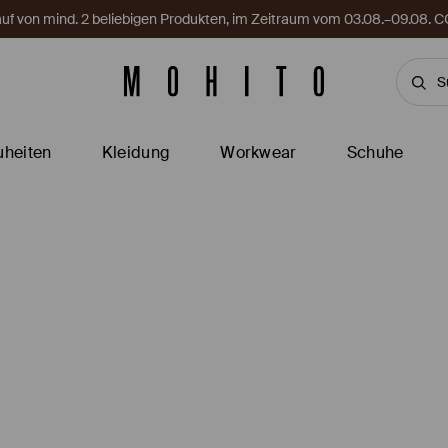
Kauf von mind. 2 beliebigen Produkten, im Zeitraum vom 03.08.–09.08
heiten
Kleidung
Workwear
Schuhe