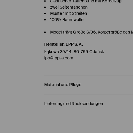
elastischer Taillenbund mit Kordelzug
zwei Seitentaschen
Muster mit Streifen
100% Baumwolle
Model trägt Größe S/36. Körpergröße des 
Hersteller
:
LPP S.A.
Łąkowa 39/44, 80-769 Gdańsk
lpp@lppsa.com
Material und Pflege
Material Oberstoff
:
100% BAUMWOLLE
Lieferung und Rücksendungen
Material Innenstoff
:
80% POLYESTER, 20% BAUMW
Versandbestimmungen
MASCHINENWÄSCHE BIS MAX. 30° C
BLEICHEN NICHT ERLAUBT
HERMES PaketShop
(4-6
Werktage
)