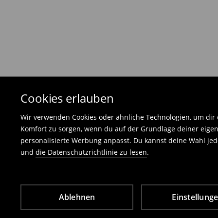
Die Rücksendegebühr beträgt 1,99 €.
Die an uns zurückzusendende Ware muss mit d
und darf keinerlei Gebrauchsspuren aufweisen
⟶
Freiwilliges Rückgaberecht
Cookies erlauben
Wir verwenden Cookies oder ähnliche Technologien, um dir d
Komfort zu sorgen, wenn du auf der Grundlage deiner eigen
personalisierte Werbung anpasst. Du kannst deine Wahl jede
und
die Datenschutzrichtlinie zu lesen
.
Ablehnen
Einstellung