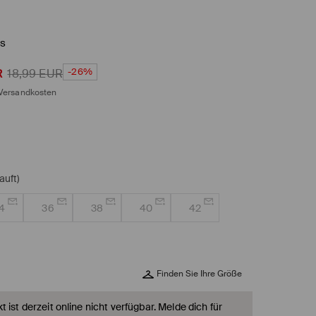
s
-26%
R
18,99
EUR
Versandkosten
auft)
4
36
38
40
42
Finden Sie Ihre Größe
 ist derzeit online nicht verfügbar. Melde dich für