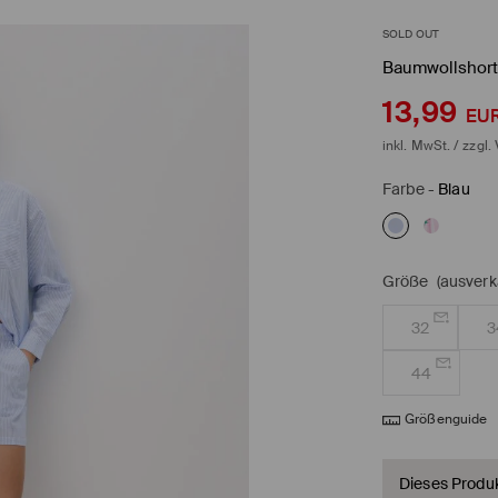
SOLD OUT
Baumwollshort
13,99
EU
inkl. MwSt. / zzgl.
Farbe
-
Blau
Größe
(ausverk
32
3
44
Größenguide
Dieses Produkt