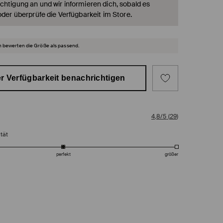
chtigung an und wir informieren dich, sobald es
oder überprüfe die Verfügbarkeit im Store.
 bewerten die Größe als passend.
r Verfügbarkeit benachrichtigen
4,8/5
(
29
)
tät
perfekt
größer