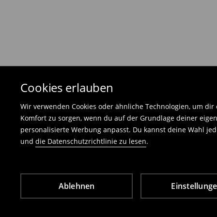
Die Rücksendegebühr beträgt 1,99 €.
Die an uns zurückzusendende Ware muss mit d
und darf keinerlei Gebrauchsspuren aufweisen
⟶
Freiwilliges Rückgaberecht
Cookies erlauben
Wir verwenden Cookies oder ähnliche Technologien, um dir d
Komfort zu sorgen, wenn du auf der Grundlage deiner eigen
personalisierte Werbung anpasst. Du kannst deine Wahl jede
und
die Datenschutzrichtlinie zu lesen
.
Ablehnen
Einstellung