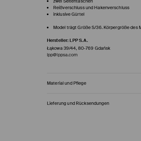
zwei Seitentaschen
Reißverschluss und Hakenverschluss
inklusive Gürtel
Model trägt Größe S/36. Körpergröße des 
Hersteller
:
LPP S.A.
Łąkowa 39/44, 80-769 Gdańsk
lpp@lppsa.com
Material und Pflege
ERSTER ARTIKEL ERSTES FUTTER
:
65% POLYESTE
Lieferung und Rücksendungen
ERSTER ARTIKEL ERSTER STOFF
:
98% BAUMWOLLE
Versandbestimmungen
HERMES PaketShop
(4-6
Werktage
)
4,50 EUR* / Online-Zahlung