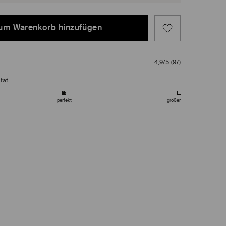
um Warenkorb hinzufügen
4,9/5
(
97
)
tät
perfekt
größer