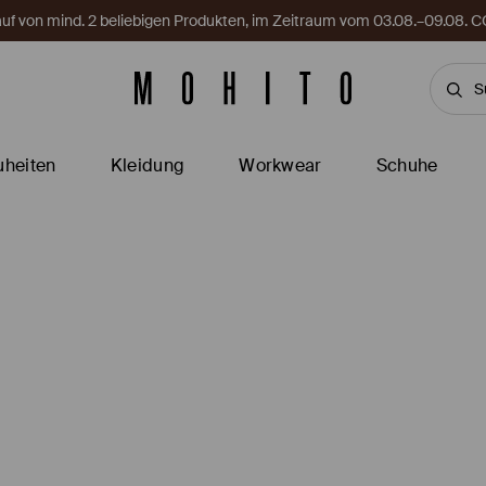
Kauf von mind. 2 beliebigen Produkten, im Zeitraum vom 03.08.–09.08
heiten
Kleidung
Workwear
Schuhe