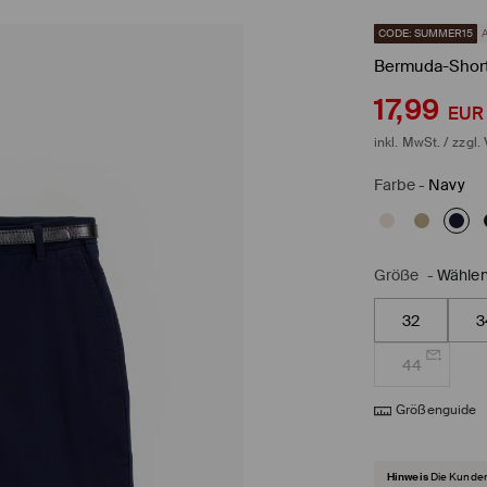
CODE: SUMMER15
Bermuda-Shor
17,99
EUR
inkl. MwSt. / zzgl.
Farbe
-
Navy
Größe
-
Wählen
32
3
44
Größenguide
Hinweis
Die Kunden