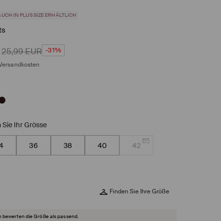
AUCH IN PLUS SIZE ERHÄLTLICH
ts
-31%
25,99
EUR
Versandkosten
 Sie Ihr Grösse
4
36
38
40
42
Finden Sie Ihre Größe
 bewerten die Größe als passend.