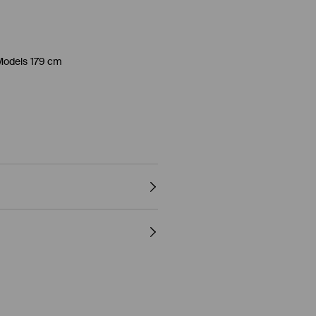
Models 179 cm
R, 35% BAUMWOLLE
, 2% ELASTHAN